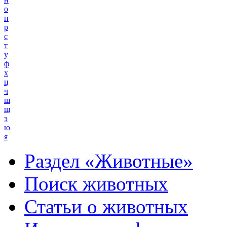
о
п
р
с
т
у
ф
х
ц
ч
ш
щ
э
ю
я
Раздел «Животные»
Поиск животных
Статьи о животных