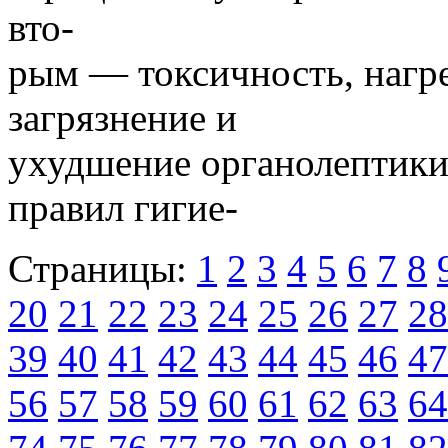
вто-
рым — токсичность, нагре
загрязнение и
ухудшение органолептики
правил гигие-
Страницы:
1
2
3
4
5
6
7
8
20
21
22
23
24
25
26
27
28
39
40
41
42
43
44
45
46
47
56
57
58
59
60
61
62
63
64