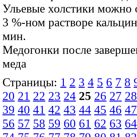
Ульевые холстики можно 
3 %-ном растворе кальцин
мин.
Медогонки после заверше
меда
Страницы:
1
2
3
4
5
6
7
8
20
21
22
23
24
25
26
27
28
39
40
41
42
43
44
45
46
47
56
57
58
59
60
61
62
63
64