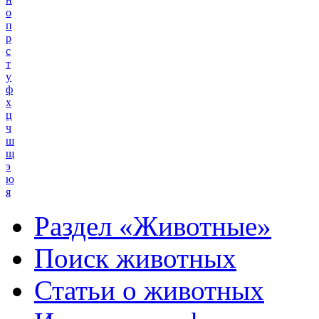
о
п
р
с
т
у
ф
х
ц
ч
ш
щ
э
ю
я
Раздел «Животные»
Поиск животных
Статьи о животных