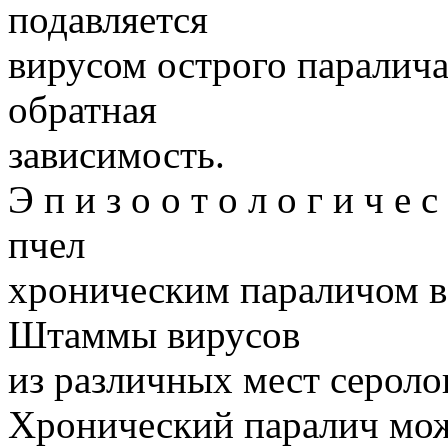
подавляется
вирусом острого паралича
обратная
зависимость.
Э п и з о о т о л о г и ч е 
пчел
хроническим параличом в
Штаммы вирусов
из различных мест сероло
Хронический паралич мож