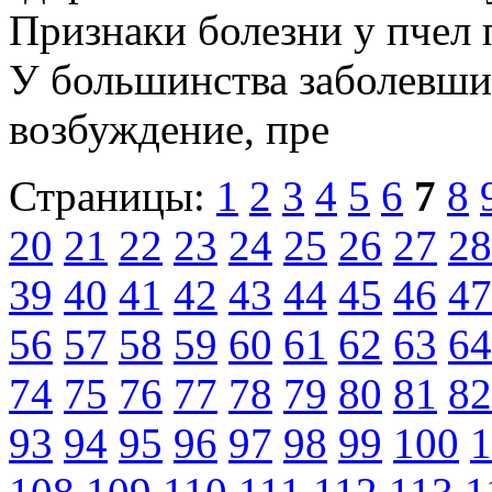
Признаки болезни у пчел 
У большинства заболевши
возбуждение, пре
Страницы:
1
2
3
4
5
6
7
8
20
21
22
23
24
25
26
27
28
39
40
41
42
43
44
45
46
47
56
57
58
59
60
61
62
63
64
74
75
76
77
78
79
80
81
82
93
94
95
96
97
98
99
100
1