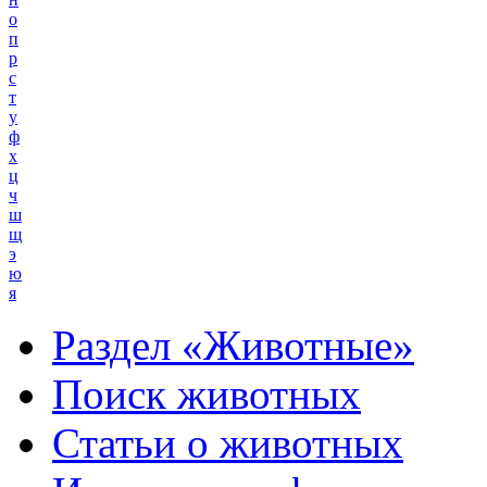
о
п
р
с
т
у
ф
х
ц
ч
ш
щ
э
ю
я
Раздел «Животные»
Поиск животных
Статьи о животных