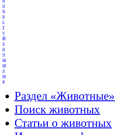
о
п
р
с
т
у
ф
х
ц
ч
ш
щ
э
ю
я
Раздел «Животные»
Поиск животных
Статьи о животных