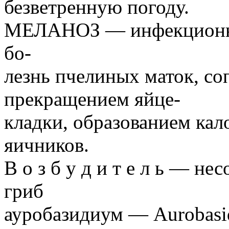
безветренную погоду.
МЕЛАНОЗ — инфекционна
бо-
лезнь пчелиных маток, с
прекращением яйце-
кладки, образованием ка
яичников.
В о з б у д и т е л ь — 
гриб
ауробазидиум — Aurobasid