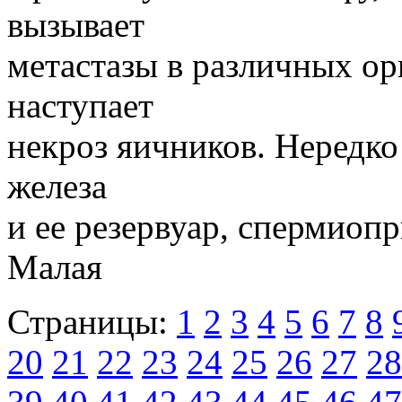
вызывает
метастазы в различных ор
наступает
некроз яичников. Нередк
железа
и ее резервуар, спермио
Малая
Страницы:
1
2
3
4
5
6
7
8
20
21
22
23
24
25
26
27
28