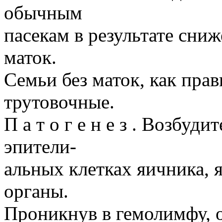
обычным
пасекам в результате сни
маток.
Семьи без маток, как пра
трутовочные.
П а т о г е н е з . Возбуди
эпители-
альных клетках яичника, 
органы.
Проникнув в гемолимфу, о