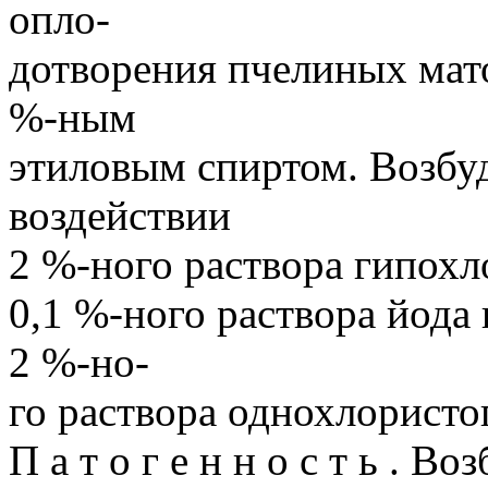
опло-
дотворения пчелиных мато
%-ным
этиловым спиртом. Возбу
воздействии
2 %-ного раствора гипохл
0,1 %-ного раствора йода
2 %-но-
го раствора однохлористо
П а т о г е н н о с т ь . В