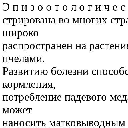
Э п и з о о т о л о г и ч е
стрирована во многих стр
широко
распространен на растени
пчелами.
Развитию болезни способ
кормления,
потребление падевого мед
может
наносить матковыводным 