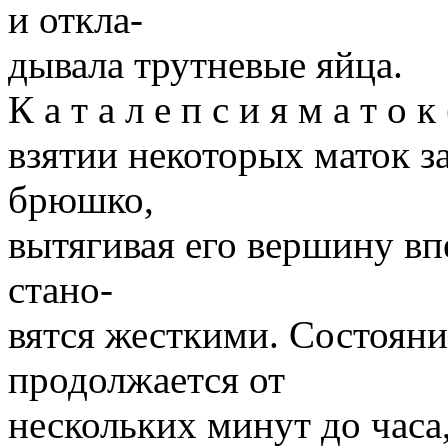
и откла-
дывала трутневые яйца.
К а т а л е п с и я м а т о
взятии некоторых маток з
брюшко,
вытягивая его вершину вп
стано-
вятся жесткими. Состоян
продолжается от
нескольких минут до часа