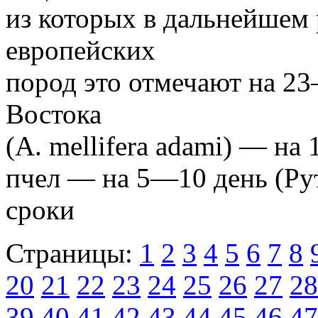
из которых в дальнейшем 
европейских
пород это отмечают на 23
Востока
(A. mellifera adami) — на
пчел — на 5—10 день (Рут
сроки
Страницы:
1
2
3
4
5
6
7
8
20
21
22
23
24
25
26
27
28
39
40
41
42
43
44
45
46
47