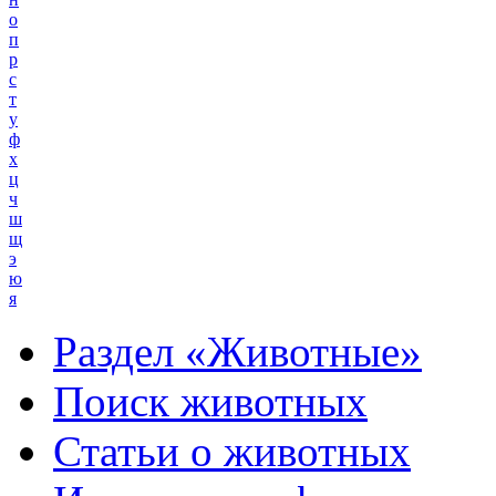
о
п
р
с
т
у
ф
х
ц
ч
ш
щ
э
ю
я
Раздел «Животные»
Поиск животных
Статьи о животных