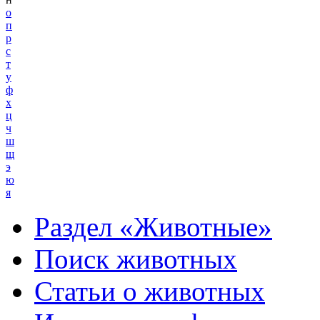
о
п
р
с
т
у
ф
х
ц
ч
ш
щ
э
ю
я
Раздел «Животные»
Поиск животных
Статьи о животных