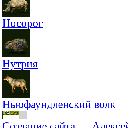
Носорог
Нутрия
Ньюфаундленский волк
Создание сайта
—
Алексе