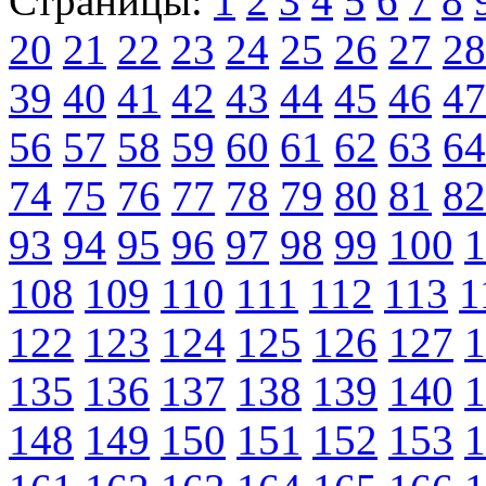
Страницы:
1
2
3
4
5
6
7
8
20
21
22
23
24
25
26
27
28
39
40
41
42
43
44
45
46
47
56
57
58
59
60
61
62
63
64
74
75
76
77
78
79
80
81
82
93
94
95
96
97
98
99
100
1
108
109
110
111
112
113
1
122
123
124
125
126
127
1
135
136
137
138
139
140
1
148
149
150
151
152
153
1