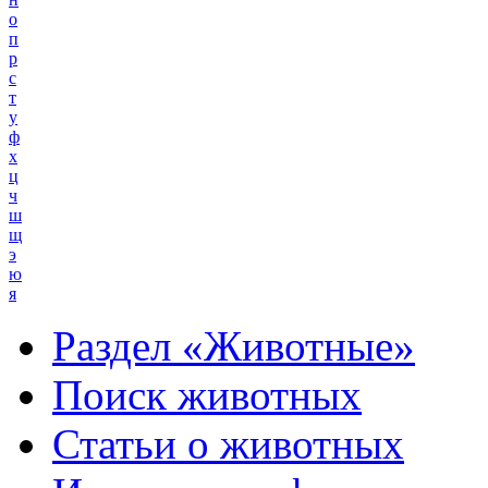
о
п
р
с
т
у
ф
х
ц
ч
ш
щ
э
ю
я
Раздел «Животные»
Поиск животных
Статьи о животных