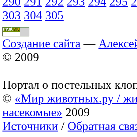
290
291
292
293
294
295
2
303
304
305
Создание сайта
—
Алексе
© 2009
Портал о постельных кло
©
«Мир животных.ру / жи
насекомые»
2009
Источники
/
Обратная свя