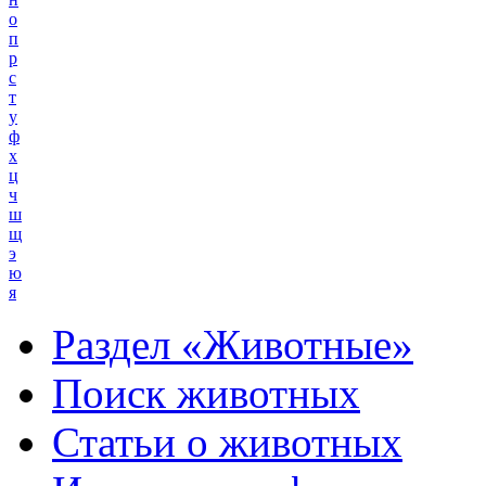
о
п
р
с
т
у
ф
х
ц
ч
ш
щ
э
ю
я
Раздел «Животные»
Поиск животных
Статьи о животных