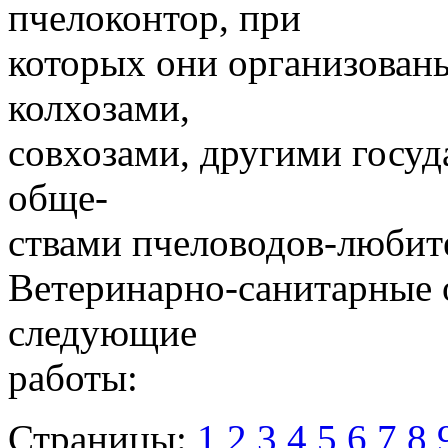
пчелоконтор, при
которых они организован
колхозами,
совхозами, другими госу
обще-
ствами пчеловодов-любит
Ветеринарно-санитарные 
следующие
работы:
Страницы:
1
2
3
4
5
6
7
8