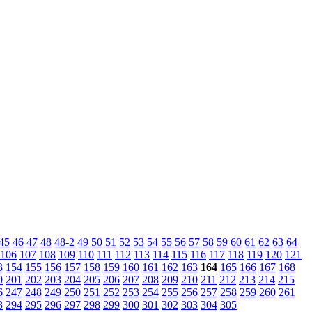
45
46
47
48
48-2
49
50
51
52
53
54
55
56
57
58
59
60
61
62
63
64
106
107
108
109
110
111
112
113
114
115
116
117
118
119
120
121
3
154
155
156
157
158
159
160
161
162
163
164
165
166
167
168
0
201
202
203
204
205
206
207
208
209
210
211
212
213
214
215
6
247
248
249
250
251
252
253
254
255
256
257
258
259
260
261
3
294
295
296
297
298
299
300
301
302
303
304
305