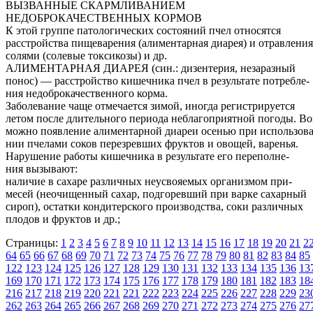
ВЫЗВАННЫЕ СКАРМЛИВАНИЕМ
НЕДОБРОКАЧЕСТВЕННЫХ КОРМОВ
К этой группе патологических состояний пчел относятся
расстройства пищеварения (алиментарная диарея) и отравления
солями (солевые токсикозы) и др.
АЛИМЕНТАРНАЯ ДИАРЕЯ (син.: дизентерия, незаразный
понос) — расстройство кишечника пчел в результате потребле-
ния недоброкачественного корма.
Заболевание чаще отмечается зимой, иногда регистрируется
летом после длительного периода неблагоприятной погоды. Во
можно появление алиментарной диареи осенью при использова
нии пчелами соков перезревших фруктов и овощей, варенья.
Нарушение работы кишечника в результате его переполне-
ния вызывают:
наличие в сахаре различных неусвояемых организмом при-
месей (неочищенный сахар, подгоревший при варке сахарный
сироп), остатки кондитерского производства, соки различных
плодов и фруктов и др.;
Страницы:
1
2
3
4
5
6
7
8
9
10
11
12
13
14
15
16
17
18
19
20
21
2
64
65
66
67
68
69
70
71
72
73
74
75
76
77
78
79
80
81
82
83
84
85
122
123
124
125
126
127
128
129
130
131
132
133
134
135
136
13
169
170
171
172
173
174
175
176
177
178
179
180
181
182
183
18
216
217
218
219
220
221
221
222
223
224
225
226
227
228
229
23
262
263
264
265
266
267
268
269
270
271
272
273
274
275
276
27