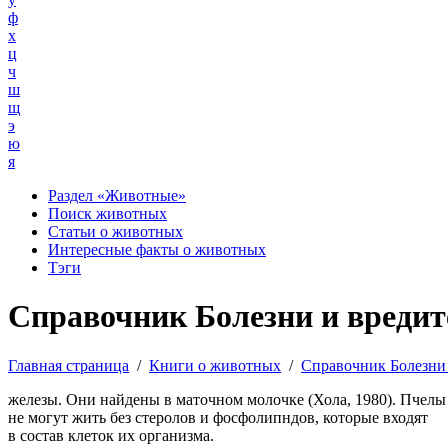
ф
х
ц
ч
ш
щ
э
ю
я
Раздел «Животные»
Поиск животных
Статьи о животных
Интересные факты о животных
Тэги
Справочник Болезни и вредит
Главная страница
/
Книги о животных
/
Справочник Болезни
железы. Они найдены в маточном молочке (Хола, 1980). Пчелы
не могут жить без стеролов и фосфолипндов, которые входят
в состав клеток их организма.