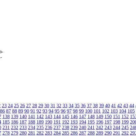
з-
-
2
23
24
25
26
27
28
29
30
31
32
33
34
35
36
37
38
39
40
41
42
43
44
86
87
88
89
90
91
92
93
94
95
96
97
98
99
100
101
102
103
104
105
7
138
139
140
141
142
143
144
145
146
147
148
149
150
151
152
15
4
185
186
187
188
189
190
191
192
193
194
195
196
197
198
199
20
0
231
232
233
234
235
236
237
238
239
240
241
242
243
244
245
24
7
278
279
280
281
282
283
284
285
286
287
288
289
290
291
292
29