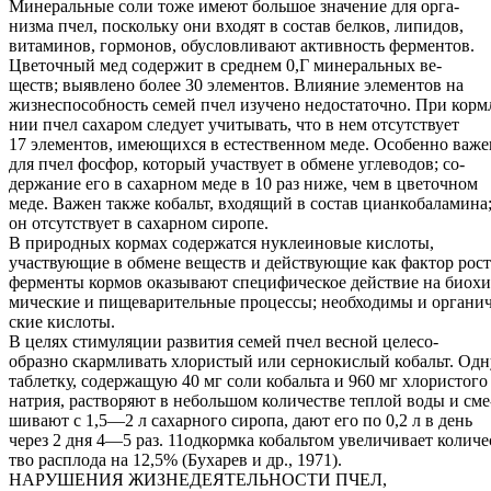
Минеральные соли тоже имеют большое значение для орга-
низма пчел, поскольку они входят в состав белков, липидов,
витаминов, гормонов, обусловливают активность ферментов.
Цветочный мед содержит в среднем 0,Г минеральных ве-
ществ; выявлено более 30 элементов. Влияние элементов на
жизнеспособность семей пчел изучено недостаточно. При корм
нии пчел сахаром следует учитывать, что в нем отсутствует
17 элементов, имеющихся в естественном меде. Особенно важе
для пчел фосфор, который участвует в обмене углеводов; со-
держание его в сахарном меде в 10 раз ниже, чем в цветочном
меде. Важен также кобальт, входящий в состав цианкобаламина
он отсутствует в сахарном сиропе.
В природных кормах содержатся нуклеиновые кислоты,
участвующие в обмене веществ и действующие как фактор рост
ферменты кормов оказывают специфическое действие на биохи
мические и пищеварительные процессы; необходимы и органич
ские кислоты.
В целях стимуляции развития семей пчел весной целесо-
образно скармливать хлористый или сернокислый кобальт. Одн
таблетку, содержащую 40 мг соли кобальта и 960 мг хлористого
натрия, растворяют в небольшом количестве теплой воды и сме
шивают с 1,5—2 л сахарного сиропа, дают его по 0,2 л в день
через 2 дня 4—5 раз. 11одкормка кобальтом увеличивает количе
тво расплода на 12,5% (Бухарев и др., 1971).
НАРУШЕНИЯ ЖИЗНЕДЕЯТЕЛЬНОСТИ ПЧЕЛ,