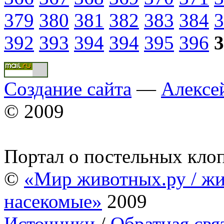
379
380
381
382
383
384
3
392
393
394
394
395
396
3
Создание сайта
—
Алексе
© 2009
Портал о постельных кло
©
«Мир животных.ру / жи
насекомые»
2009
Источники
/
Обратная свя