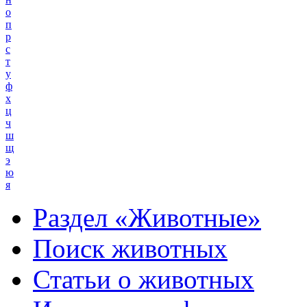
о
п
р
с
т
у
ф
х
ц
ч
ш
щ
э
ю
я
Раздел «Животные»
Поиск животных
Статьи о животных