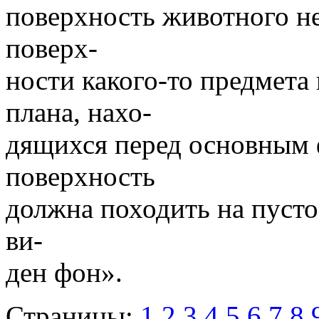
поверхность животного не
поверх-
ности какого-то предмета
плана, нахо-
дящихся перед основным 
поверхность
должна походить на пусто
ви-
ден фон».
Страницы:
1
2
3
4
5
6
7
8