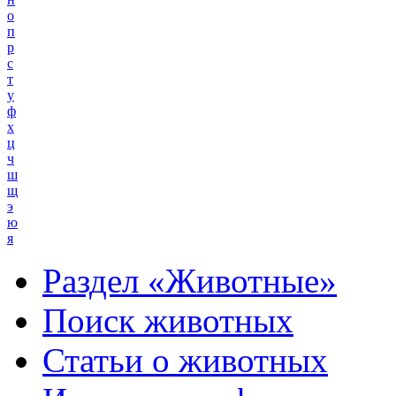
о
п
р
с
т
у
ф
х
ц
ч
ш
щ
э
ю
я
Раздел «Животные»
Поиск животных
Статьи о животных