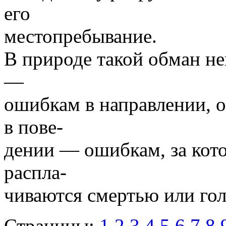
его
местопребывание.
В природе такой обман н
—
ошибкам в направлении, 
в пове-
дении — ошибкам, за кот
распла-
чиваются смертью или го
Страницы:
1
2
3
4
5
6
7
8