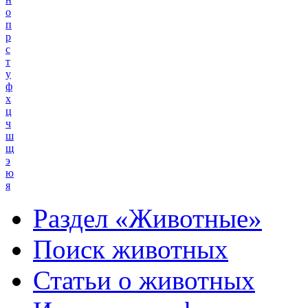
о
п
р
с
т
у
ф
х
ц
ч
ш
щ
э
ю
я
Раздел «Животные»
Поиск животных
Статьи о животных