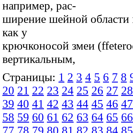
например, рас-
ширение шейной области 
как у
крючконосой змеи (ffetero
вертикальным,
Страницы:
1
2
3
4
5
6
7
8
20
21
22
23
24
25
26
27
28
39
40
41
42
43
44
45
46
47
58
59
60
61
62
63
64
65
66
77
78
79
80
81
82
83
84
85