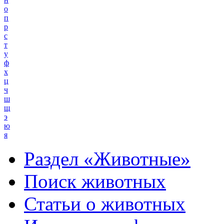
о
п
р
с
т
у
ф
х
ц
ч
ш
щ
э
ю
я
Раздел «Животные»
Поиск животных
Статьи о животных