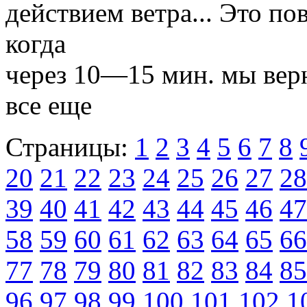
действием ветра... Это по
когда
через 10—15 мин. мы верн
все еще
Страницы:
1
2
3
4
5
6
7
8
20
21
22
23
24
25
26
27
28
39
40
41
42
43
44
45
46
47
58
59
60
61
62
63
64
65
66
77
78
79
80
81
82
83
84
85
96
97
98
99
100
101
102
1