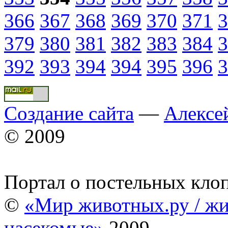
366
367
368
369
370
371
3
379
380
381
382
383
384
3
392
393
394
394
395
396
3
Создание сайта
—
Алексе
© 2009
Портал о постельных кло
©
«Мир животных.ру / жи
насекомые»
2009