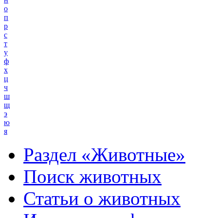
о
п
р
с
т
у
ф
х
ц
ч
ш
щ
э
ю
я
Раздел «Животные»
Поиск животных
Статьи о животных