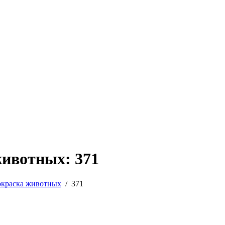
животных: 371
окраска животных
/
371