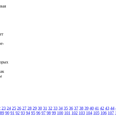
ывая
ет
ве-
торых
как
ы
2
23
24
25
26
27
28
29
30
31
32
33
34
35
36
37
38
39
40
41
42
43
44
89
90
91
92
93
94
95
96
97
98
99
100
101
102
103
104
105
106
107