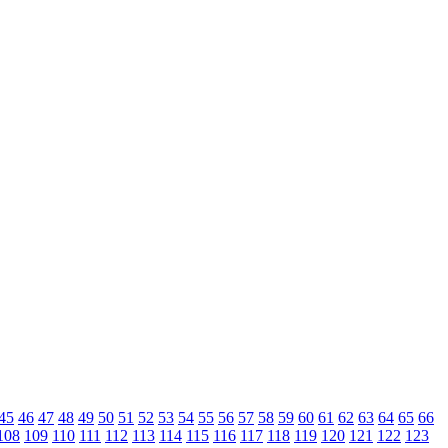
45
46
47
48
49
50
51
52
53
54
55
56
57
58
59
60
61
62
63
64
65
66
108
109
110
111
112
113
114
115
116
117
118
119
120
121
122
123