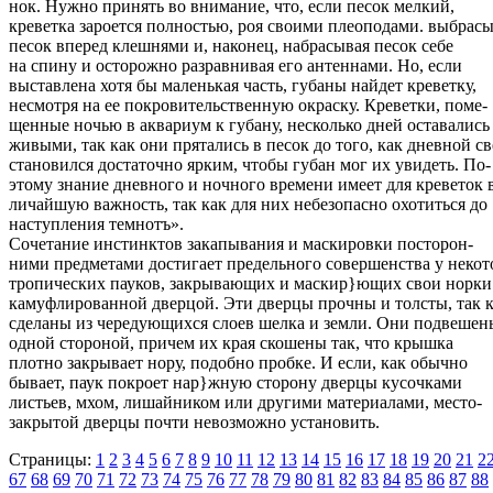
нок. Нужно принять во внимание, что, если песок мелкий,
креветка зароется полностью, роя своими плеоподами. выбрас
песок вперед клешнями и, наконец, набрасывая песок себе
на спину и осторожно разравнивая его антеннами. Но, если
выставлена хотя бы маленькая часть, губаны найдет креветку,
несмотря на ее покровительственную окраску. Креветки, поме-
щенные ночью в аквариум к губану, несколько дней оставались
живыми, так как они прятались в песок до того, как дневной св
становился достаточно ярким, чтобы губан мог их увидеть. По-
этому знание дневного и ночного времени имеет для креветок 
личайшую важность, так как для них небезопасно охотиться до
наступления темнотъ».
Сочетание инстинктов закапывания и маскировки посторон-
ними предметами достигает предельного совершенства у неко
тропических пауков, закрывающих и маскир}ющих свои норки
камуфлированной дверцой. Эти дверцы прочны и толсты, так 
сделаны из чередующихся слоев шелка и земли. Они подвешен
одной стороной, причем их края скошены так, что крышка
плотно закрывает нору, подобно пробке. И если, как обычно
бывает, паук покроет нар}жную сторону дверцы кусочками
листьев, мхом, лишайником или другими материалами, место-
закрытой дверцы почти невозможно установить.
Страницы:
1
2
3
4
5
6
7
8
9
10
11
12
13
14
15
16
17
18
19
20
21
2
67
68
69
70
71
72
73
74
75
76
77
78
79
80
81
82
83
84
85
86
87
88