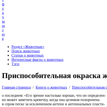
ф
х
ц
ч
ш
щ
э
ю
я
Раздел «Животные»
Поиск животных
Статьи о животных
Интересные факты о животных
Тэги
Приспособительная окраска 
Главная страница
/
Книги о животных
/
Приспособительная 
о последнем: «Его зрение настолько хорошо, что он определен-
но может заметить креветку, когда она целиком похоронена
в сером песке за исключением антенн и антеннальных пласти-