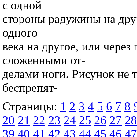
с одной
стороны радужины на друг
одного
века на другое, или через
сложенными от-
делами ноги. Рисунок не т
беспрепят-
Страницы:
1
2
3
4
5
6
7
8
20
21
22
23
24
25
26
27
28
39
40
41
42
43
44
45
46
47