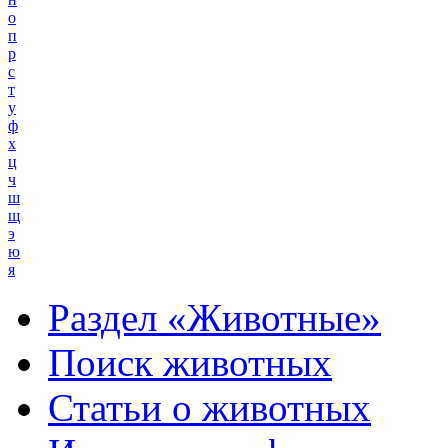
о
п
р
с
т
у
ф
х
ц
ч
ш
щ
э
ю
я
Раздел «Животные»
Поиск животных
Статьи о животных