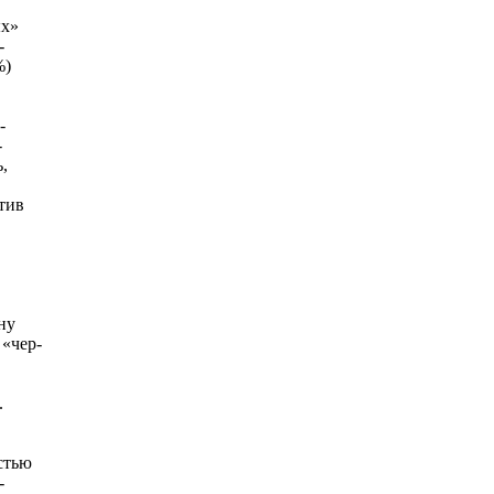
ых»
-
%)
-
-
,
тив
ну
 «чер-
.
стью
-