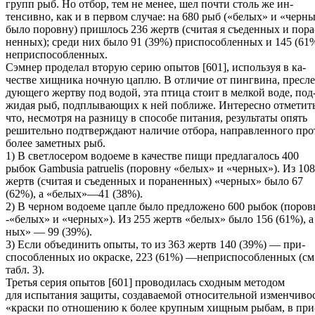
групп рыб. Но отбор, тем не менее, шел почти столь же ин-
тенсивно, как и в первом случае: на 680 рыб («белых» и «черн
было поровну) пришлось 236 жертв (считая я съеденных и пора
ненных); среди них было 91 (39%) приспособленных и 145 (61
неприспособленных.
Сэмнер проделал вторую серию опытов [601], используя в ка-
честве хищника ночную цаплю. В отличие от пингвина, пресле
дующего жертву под водой, эта птица стоит в мелкой воде, под
жидая рыб, подплывающих к ней поближе. Интересно отметить
что, несмотря на разницу в способе питания, результаты опять
решительно подтверждают наличие отбора, направленного про
более заметных рыб.
1) В светлосером водоеме в качестве пищи предлагалось 400
рыбок Gambusia patruelis (поровну «белых» и «черных»). Из 108
жертв (считая и съеденных и пораненных) «черных» было 67
(62%), а «белых»—41 (38%).
2) В черном водоеме цапле было предложено 600 рыбок (поров
-«белых» и «черных»). Из 255 жертв «белых» было 156 (61%), а
ных» — 99 (39%).
3) Если объединить опыты, то из 363 жертв 140 (39%) — при-
способленных ио окраске, 223 (61%) —неприспособленных (см
табл. 3).
Третья серия опытов [601] проводилась сходным методом
для испытания защиты, создаваемой относительной изменчиво
«краски по отношению к более крупным хищным рыбам, в при