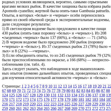
родных условиях являющимся, вероятно, самыми серьезными
врагами мелких рыбок. В качестве хищника была избрана рыба
Apomotis cyanellus; жертвой была опять-таки Gambusia patruelis.
Опыты, в которых «белые» и «черные» особи переносились
прямо из своей обычной среды в экспериментальные водоемы,
дали следующие результаты:
1) В светлосером водоеме было предложено в качестве пищи
430 рыбок (опять-таки поровну «белых» и «черных»). Из 208
•съеденных «черных» было 137 (66%), а «белых» — 71 (34%).
2) В черном водоеме было предложено 200 рыбок (поровну
•«черных» и «белых»). Из 37 съеденных рыбок 23 (78%) было «
лых» и 8 (22%) —«черных».
3) Если объединить опыты, то из 245 съеденных рыбок 79 (32%
были приспособленными по окраске, а 166 (68%) — неприспо-
собленными (см. табл. 4).
Здесь следует указать, что наблюдения в ходе вышеизложен-
ных опытов (помимо дальнейших опытов, проведенных специ
для изучения относительной активности «черных» и «белых»
Страницы:
1
2
3
4
5
6
7
8
9
10
11
12
13
14
15
16
17
18
19
20
21
2
67
68
69
70
71
72
73
74
75
76
77
78
79
80
81
82
83
84
85
86
87
88
124
125
126
127
128
129
130
131
132
133
134
135
136
137
138
13
170
171
172
173
174
175
176
177
178
179
180
181
182
183
184
18
216
217
218
219
220
221
222
223
224
225
226
227
228
229
230
23
259
260
261
262
263
264
265
266
267
268
269
270
271
272
273
27