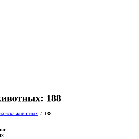
животных: 188
окраска животных
/
188
ние
их