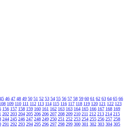
45
46
47
48
49
50
51
52
53
54
55
56
57
58
59
60
61
62
63
64
65
66
108
109
110
111
112
113
114
115
116
117
118
119
120
121
122
123
5
156
157
158
159
160
161
162
163
163
164
165
166
167
168
169
1
202
203
204
205
206
206
207
208
209
210
211
212
213
214
215
3
244
245
246
247
248
249
250
251
252
253
254
255
256
257
258
0
291
292
293
294
295
296
297
298
299
300
301
302
303
304
305