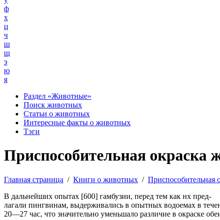
ф
х
ц
ч
ш
щ
э
ю
я
Раздел «Животные»
Поиск животных
Статьи о животных
Интересные факты о животных
Тэги
Приспособительная окраска 
Главная страница
/
Книги о животных
/
Приспособительная 
В дальнейших опытах [600] гамбузии, перед тем как нх пред-
лагали пингвинам, выдерживались в опытных водоемах в тече
20—27 час, что значительно уменьшало различие в окраске обе