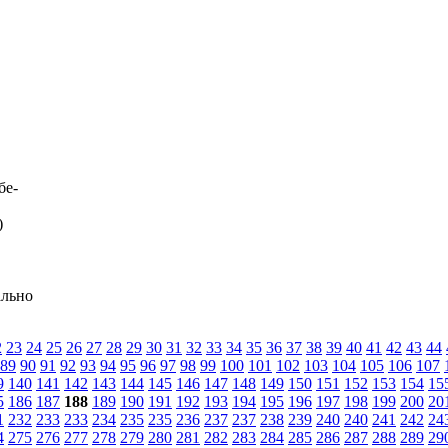
бе-
)
ально
2
23
24
25
26
27
28
29
30
31
32
33
34
35
36
37
38
39
40
41
42
43
44
89
90
91
92
93
94
95
96
97
98
99
100
101
102
103
104
105
106
107
9
140
141
142
143
144
145
146
147
148
149
150
151
152
153
154
15
5
186
187
188
189
190
191
192
193
194
195
196
197
198
199
200
20
1
232
233
233
234
235
235
236
237
237
238
239
240
240
241
242
24
4
275
276
277
278
279
280
281
282
283
284
285
286
287
288
289
29