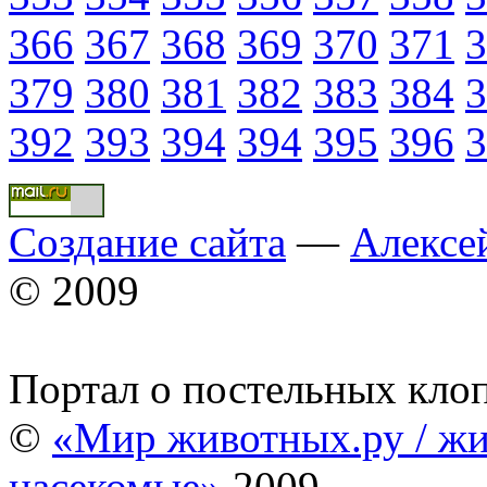
366
367
368
369
370
371
3
379
380
381
382
383
384
3
392
393
394
394
395
396
3
Создание сайта
—
Алексе
© 2009
Портал о постельных кло
©
«Мир животных.ру / жи
насекомые»
2009