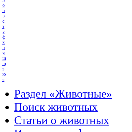
о
п
р
с
т
у
ф
х
ц
ч
ш
щ
э
ю
я
Раздел «Животные»
Поиск животных
Статьи о животных