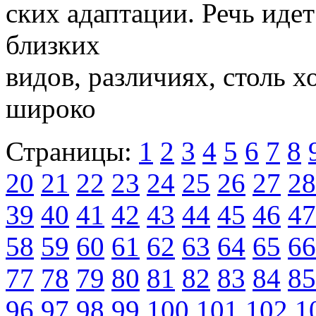
ских адаптации. Речь идет
близких
видов, различиях, столь 
широко
Страницы:
1
2
3
4
5
6
7
8
20
21
22
23
24
25
26
27
28
39
40
41
42
43
44
45
46
47
58
59
60
61
62
63
64
65
66
77
78
79
80
81
82
83
84
85
96
97
98
99
100
101
102
1