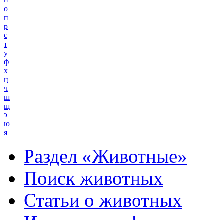
о
п
р
с
т
у
ф
х
ц
ч
ш
щ
э
ю
я
Раздел «Животные»
Поиск животных
Статьи о животных