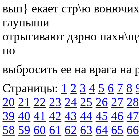
вып} екает стр\ю вонючих
глупыши
отрыгивают дзрно пахн\щ
по
выбросить ее на врага на 
Страницы:
1
2
3
4
5
6
7
8
20
21
22
23
24
25
26
27
28
39
40
41
42
43
44
45
46
47
58
59
60
61
62
63
64
65
66