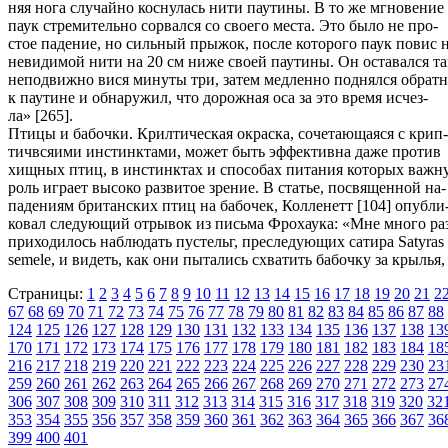
няя нога случайно коснулась нити паутины. В то же мгновение
паук стремительно сорвался со своего места. Это было не про-
стое падение, но сильный прыжок, после которого паук повис 
невидимой нити на 20 см ниже своей паутины. Он оставался та
неподвижно вися минуты три, затем медленно поднялся обрат
к паутине и обнаружил, что дорожная оса за это время исчез-
ла» [265].
Птицы и бабочки. Крилтическая окраска, сочетающаяся с крип-
тичвсяими инстинктами, может быть эффективна даже против
хищных птиц, в инстинктах и способах питания которых важн
роль играет высоко развитое зрение. В статье, посвященной на-
падениям британских птиц на бабочек, Колленетт [104] опубли
ковал следующий отрывок из письма Фрохаука: «Мне много ра
приходилось наблюдать пустельг, преследующих сатира Satyras
semele, и видеть, как они пытались схватить бабочку за крылья,
Страницы:
1
2
3
4
5
6
7
8
9
10
11
12
13
14
15
16
17
18
19
20
21
2
67
68
69
70
71
72
73
74
75
76
77
78
79
80
81
82
83
84
85
86
87
88
124
125
126
127
128
129
130
131
132
133
134
135
136
137
138
13
170
171
172
173
174
175
176
177
178
179
180
181
182
183
184
18
216
217
218
219
220
221
222
223
224
225
226
227
228
229
230
23
259
260
261
262
263
264
265
266
267
268
269
270
271
272
273
27
306
307
308
309
310
311
312
313
314
315
316
317
318
319
320
32
353
354
355
356
357
358
359
360
361
362
363
364
365
366
367
36
399
400
401