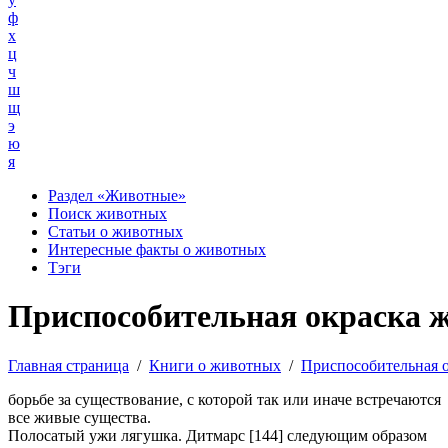
ф
х
ц
ч
ш
щ
э
ю
я
Раздел «Животные»
Поиск животных
Статьи о животных
Интересные факты о животных
Тэги
Приспособительная окраска 
Главная страница
/
Книги о животных
/
Приспособительная 
борьбе за существование, с которой так или иначе встречаются
все живые существа.
Полосатый ужи лягушка. Дитмарс [144] следующим образом