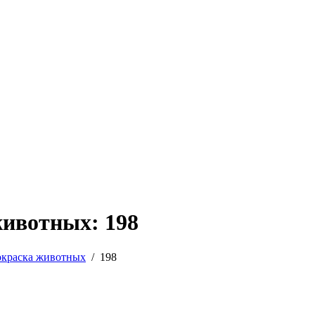
животных: 198
окраска животных
/
198