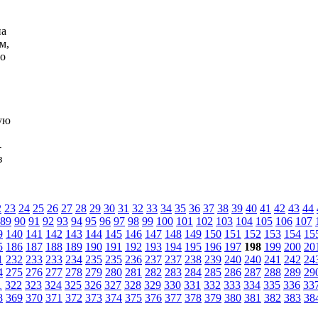
на
м,
но
ую
-
з
2
23
24
25
26
27
28
29
30
31
32
33
34
35
36
37
38
39
40
41
42
43
44
89
90
91
92
93
94
95
96
97
98
99
100
101
102
103
104
105
106
107
9
140
141
142
143
144
145
146
147
148
149
150
151
152
153
154
15
5
186
187
188
189
190
191
192
193
194
195
196
197
198
199
200
20
1
232
233
233
234
235
235
236
237
237
238
239
240
240
241
242
24
4
275
276
277
278
279
280
281
282
283
284
285
286
287
288
289
29
1
322
323
324
325
326
327
328
329
330
331
332
333
334
335
336
33
8
369
370
371
372
373
374
375
376
377
378
379
380
381
382
383
38