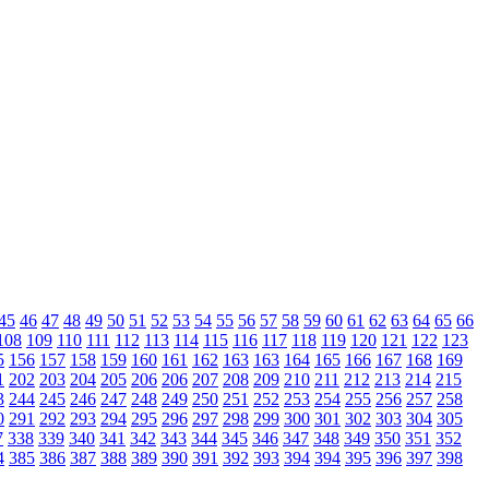
45
46
47
48
49
50
51
52
53
54
55
56
57
58
59
60
61
62
63
64
65
66
108
109
110
111
112
113
114
115
116
117
118
119
120
121
122
123
5
156
157
158
159
160
161
162
163
163
164
165
166
167
168
169
1
202
203
204
205
206
206
207
208
209
210
211
212
213
214
215
3
244
245
246
247
248
249
250
251
252
253
254
255
256
257
258
0
291
292
293
294
295
296
297
298
299
300
301
302
303
304
305
7
338
339
340
341
342
343
344
345
346
347
348
349
350
351
352
4
385
386
387
388
389
390
391
392
393
394
394
395
396
397
398