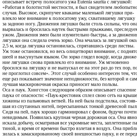
описывает встречу полосатого ужа Eutenia saurita с лягушкой:
«Работая в болотистой местности, я был свидетелем любопытн
случая. Высокое, скрипучее кваканье маленькой лягушки при-
влекло мое внимание к полосатому ужу, схватившему лягушку
за заднюю ногу. Движения лягушки были столь сильны, что он
вырвалась и бросилась наутек быстрыми прыжками, преследуе
ужом. Движения змеи были изумительно быстры, а за движени
лягушки она следила очень зорко. Она мчалась за лягушкой око
2,5 м, когда лягушка остановилась, спрятавшись среди листвы.
Уж тоже остановился, но весь олицетворял внимание, с поднят
шеей и высунутым языком. Он зорко глядел вокрjг, когда движе
ние лягушки снова привлекло его внимание. Уж мгновенно
бросился на лягушку и не выпускал ее на этот раз до тех пор, п
не проглотил совсем». Этот случай особенно интересен тем, чт
еще раз показывает значение неподвижности, без которой и сам
лучшая маскировочная окраска приносит мало пользы.
Оса и паук. Хингстон следующим образом описывает спасение
паука от опасности: «Паук-крестовик сплел свою сеть на крыш
хижины из пальмовых ветвей. На ней была подстилка, состояв-
шая из спутанных нитей, пересыпанных тонкой древесной пыл
Сидя на пей, паук хорошо гармонировал с фоном, будучи почти
невидимым. Появилась крупная черная дорожная оса. Она явно
искала добычу, осматривая все укромные места, заплетенные па
тиной, и время от времени быстро взлетая в воздух. Она прибл
зилась к замаскированному своей внешностью пауку, и ее перед