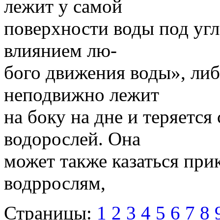
лежит у самой
поверхности воды под угл
влиянием лю-
бого движения воды», либ
неподвижно лежит
на боку на дне и теряется
водорослей. Она
может также казаться при
водррослям,
Страницы:
1
2
3
4
5
6
7
8