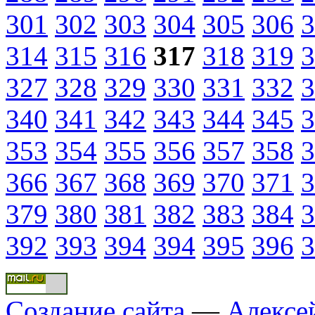
301
302
303
304
305
306
3
314
315
316
317
318
319
3
327
328
329
330
331
332
3
340
341
342
343
344
345
3
353
354
355
356
357
358
3
366
367
368
369
370
371
3
379
380
381
382
383
384
3
392
393
394
394
395
396
3
Создание сайта
—
Алексе