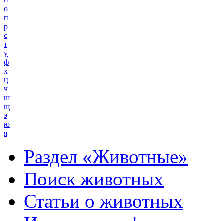
о
п
р
с
т
у
ф
х
ц
ч
ш
щ
э
ю
я
Раздел «Животные»
Поиск животных
Статьи о животных