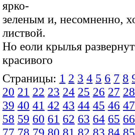
ярко-
зеленым и, несомненно, х
листвой.
Но еоли крылья развернут
красивого
Страницы:
1
2
3
4
5
6
7
8
20
21
22
23
24
25
26
27
28
39
40
41
42
43
44
45
46
47
58
59
60
61
62
63
64
65
66
77
78
79
80
81
82
83
84
85