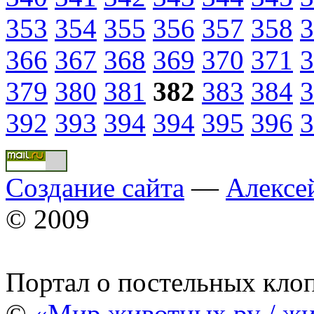
353
354
355
356
357
358
3
366
367
368
369
370
371
3
379
380
381
382
383
384
3
392
393
394
394
395
396
3
Создание сайта
—
Алексе
© 2009
Портал о постельных кло
©
«Мир животных.ру / жи