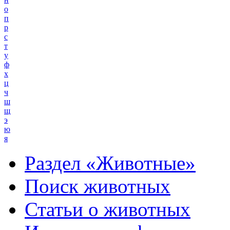
о
п
р
с
т
у
ф
х
ц
ч
ш
щ
э
ю
я
Раздел «Животные»
Поиск животных
Статьи о животных