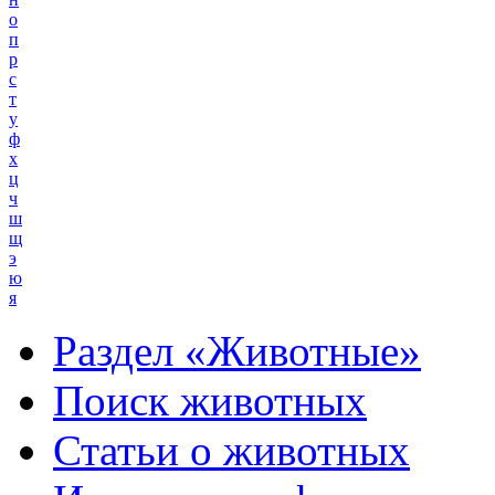
о
п
р
с
т
у
ф
х
ц
ч
ш
щ
э
ю
я
Раздел «Животные»
Поиск животных
Статьи о животных