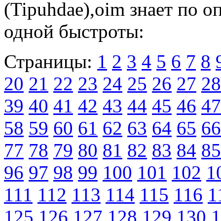
(Tipuhdae),oim знает по о
одной быстроты:
Страницы:
1
2
3
4
5
6
7
8
20
21
22
23
24
25
26
27
28
39
40
41
42
43
44
45
46
47
58
59
60
61
62
63
64
65
66
77
78
79
80
81
82
83
84
85
96
97
98
99
100
101
102
1
111
112
113
114
115
116
1
125
126
127
128
129
130
1