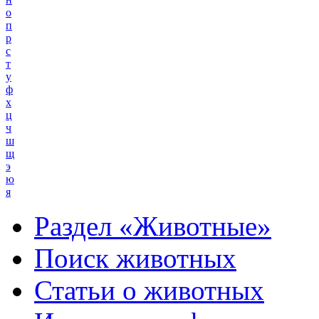
о
п
р
с
т
у
ф
х
ц
ч
ш
щ
э
ю
я
Раздел «Животные»
Поиск животных
Статьи о животных