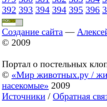
392
393
394
394
395
396
3
Создание сайта
—
Алексе
© 2009
Портал о постельных кло
©
«Мир животных.ру / жи
насекомые»
2009
Источники
/
Обратная свя