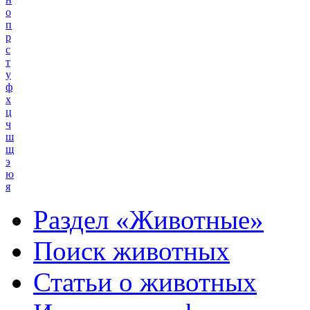
о
п
р
с
т
у
ф
х
ц
ч
ш
щ
э
ю
я
Раздел «Животные»
Поиск животных
Статьи о животных