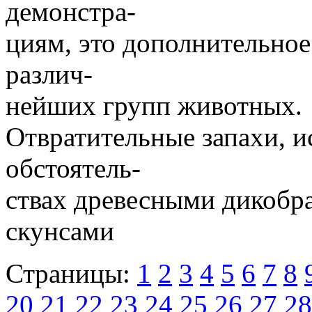
демонстра-
циям, это дополнительное
различ-
нейших групп животных.
Отвратительные запахи, 
обстоятель-
ствах древесными дикобра
скунсами
Страницы:
1
2
3
4
5
6
7
8
20
21
22
23
24
25
26
27
28