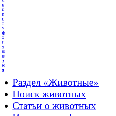
о
п
р
с
т
у
ф
х
ц
ч
ш
щ
э
ю
я
Раздел «Животные»
Поиск животных
Статьи о животных