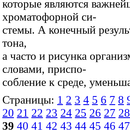
которые являются важне
хроматофорной си-
стемы. А конечный резуль
тона,
а часто и рисунка организ
словами, приспо-
собление к среде, уменьш
Страницы:
1
2
3
4
5
6
7
8
20
21
22
23
24
25
26
27
28
39
40
41
42
43
44
45
46
47