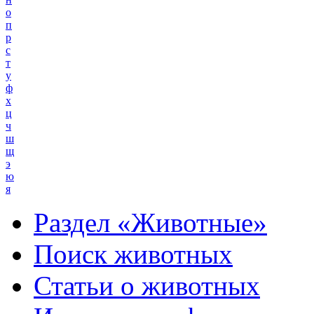
о
п
р
с
т
у
ф
х
ц
ч
ш
щ
э
ю
я
Раздел «Животные»
Поиск животных
Статьи о животных