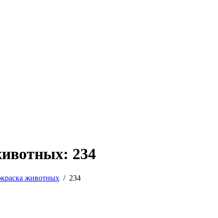
животных: 234
окраска животных
/
234