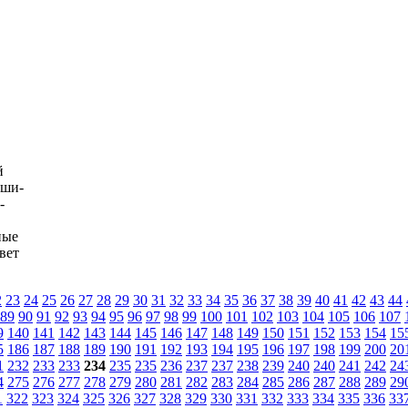
й
 ши-
-
ные
вет
2
23
24
25
26
27
28
29
30
31
32
33
34
35
36
37
38
39
40
41
42
43
44
89
90
91
92
93
94
95
96
97
98
99
100
101
102
103
104
105
106
107
9
140
141
142
143
144
145
146
147
148
149
150
151
152
153
154
15
5
186
187
188
189
190
191
192
193
194
195
196
197
198
199
200
20
1
232
233
233
234
235
235
236
237
237
238
239
240
240
241
242
24
4
275
276
277
278
279
280
281
282
283
284
285
286
287
288
289
29
1
322
323
324
325
326
327
328
329
330
331
332
333
334
335
336
33