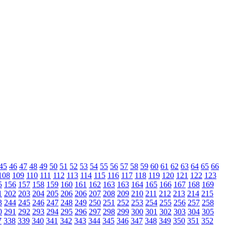
45
46
47
48
49
50
51
52
53
54
55
56
57
58
59
60
61
62
63
64
65
66
108
109
110
111
112
113
114
115
116
117
118
119
120
121
122
123
5
156
157
158
159
160
161
162
163
163
164
165
166
167
168
169
1
202
203
204
205
206
206
207
208
209
210
211
212
213
214
215
3
244
245
246
247
248
249
250
251
252
253
254
255
256
257
258
0
291
292
293
294
295
296
297
298
299
300
301
302
303
304
305
7
338
339
340
341
342
343
344
345
346
347
348
349
350
351
352