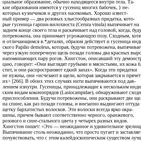
циальное образование, обычно находящееся внутри тела. Та-
кие образования имеются у гусениц многих бабочек, } не-
которых кузнечиков и других насекомых. Хорошо извест-
ный пример — два розовых хлыстообразных придатка, кото-
рые гусеница гарпии-вилохвоста (Cerura vinula) выпячивает на
заднем конце своего тела и раскачивает над головой, когда, буд
потревожена, она принимает угрожающую позу. Сходным, хотя
и отличающимся в.*деталях, образом действует и гусеница инд
ского Papilio demoleus, которая, будучи потревожена, выпячивае
через узкую поперечную щель позади головы два красных выро
напоминающих пару рогов. Хингстон, описавший эту демонст
цию, говорит: «Они выглядят грубыми и мясистыми, их кожа б
стит, и они распространяют едкий запах». Когда эти придатки
не нужны, они «исчезают в щели, которая закрывается и прячет
их> [266]. В обоих этих случаях нити выпячиваются под дав-
лением изнутри. Гусеницы, принадлежащие к нескольким инди
ским видам коконопрядов (Lasiocampidae), обнаруживают сход
приспособления. Будучи потревожены, они раскрывают две ще
на спине, как раз позади головы, и внезапно выдвигают оттуда
щетку бархатистых волосков. Эти волоски всегда ярко окра-
шены, причем бывают соответственно черного, оранжевого,
розового и сине-стального цвета у четырех разных видов.
Хингстон пишет: «Это — неожиданное и удивительное зрелищ
Выпячивание столь неожиданно, что просто пугает и заставляе
почувствовать, что с этим калейдоскопическим существом луч