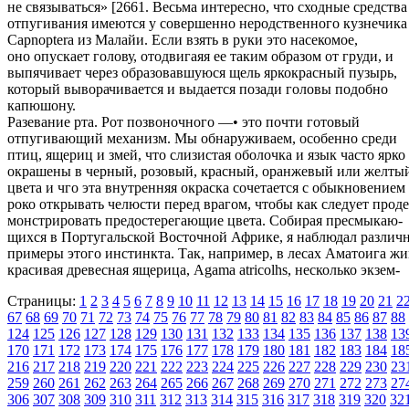
не связываться» [2661. Весьма интересно, что сходные средства
отпугивания имеются у совершенно неродственного кузнечика
Capnoptera из Малайи. Если взять в руки это насекомое,
оно опускает голову, отодвигаяя ее таким образом от груди, и
выпячивает через образовавшуюся щель яркокрасный пузырь,
который выворачивается и выдается позади головы подобно
капюшону.
Разевание рта. Рот позвоночного —• это почти готовый
отпугивающий механизм. Мы обнаруживаем, особенно среди
птиц, ящериц и змей, что слизистая оболочка и язык часто ярко
окрашены в черный, розовый, красный, оранжевый или желты
цвета и чго эта внутренняя окраска сочетается с обыкновением
роко открывать челюсти перед врагом, чтобы как следует проде
монстрировать предостерегающие цвета. Собирая пресмыкаю-
щихся в Португальской Восточной Африке, я наблюдал различ
примеры этого инстинкта. Так, например, в лесах Аматоига жи
красивая древесная ящерица, Agama atricolhs, несколько экзем-
Страницы:
1
2
3
4
5
6
7
8
9
10
11
12
13
14
15
16
17
18
19
20
21
2
67
68
69
70
71
72
73
74
75
76
77
78
79
80
81
82
83
84
85
86
87
88
124
125
126
127
128
129
130
131
132
133
134
135
136
137
138
13
170
171
172
173
174
175
176
177
178
179
180
181
182
183
184
18
216
217
218
219
220
221
222
223
224
225
226
227
228
229
230
23
259
260
261
262
263
264
265
266
267
268
269
270
271
272
273
27
306
307
308
309
310
311
312
313
314
315
316
317
318
319
320
32