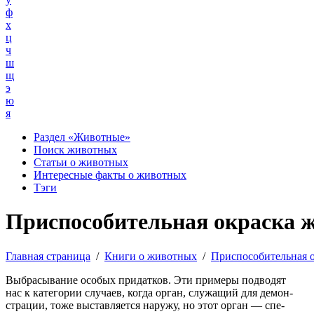
ф
х
ц
ч
ш
щ
э
ю
я
Раздел «Животные»
Поиск животных
Статьи о животных
Интересные факты о животных
Тэги
Приспособительная окраска 
Главная страница
/
Книги о животных
/
Приспособительная 
Выбрасывание особых придатков. Эти примеры подводят
нас к категории случаев, когда орган, служащий для демон-
страции, тоже выставляется наружу, но этот орган — спе-