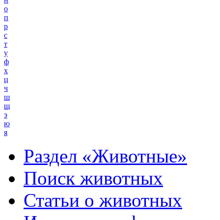
о
п
р
с
т
у
ф
х
ц
ч
ш
щ
э
ю
я
Раздел «Животные»
Поиск животных
Статьи о животных