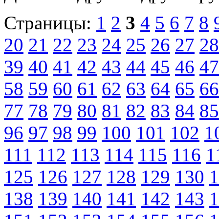
Страницы:
1
2
3
4
5
6
7
8
20
21
22
23
24
25
26
27
28
39
40
41
42
43
44
45
46
47
58
59
60
61
62
63
64
65
66
77
78
79
80
81
82
83
84
85
96
97
98
99
100
101
102
1
111
112
113
114
115
116
1
125
126
127
128
129
130
1
138
139
140
141
142
143
1