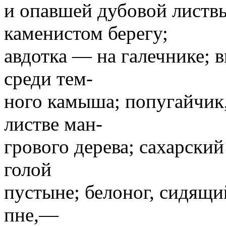
и опавшей дубовой листв
каменистом берегу;
авдотка — на галечнике; 
среди тем-
ного камыша; попугайчик
листве ман-
грового дерева; сахарски
голой
пустыне; белоног, сидящ
пне,—