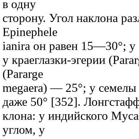
в одну
сторону. Угол наклона раз
Epinephele
ianira он равен 15—30°; у
у краеглазки-эгерии (Parar
(Pararge
megaera) — 25°; у семелы 
даже 50° [352]. Лонгстаф
клона: у индийского Mycal
углом, у