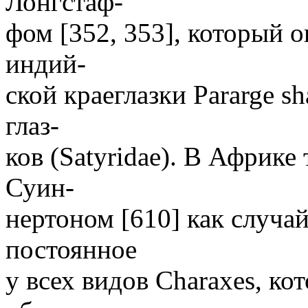
Лонгстаф-
фом [352, 353], который 
индий-
ской краеглазки Pararge s
глаз-
ков (Satyridae). В Африке
Суин-
нертоном [610] как случай
постоянное
у всех видов Charaxes, к