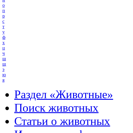
о
п
р
с
т
у
ф
х
ц
ч
ш
щ
э
ю
я
Раздел «Животные»
Поиск животных
Статьи о животных