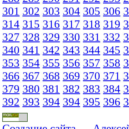
301
302
303
304
305
306
3
314
315
316
317
318
319
3
327
328
329
330
331
332
3
340
341
342
343
344
345
3
353
354
355
356
357
358
3
366
367
368
369
370
371
3
379
380
381
382
383
384
3
392
393
394
394
395
396
3
Создание сайта
—
Алексе