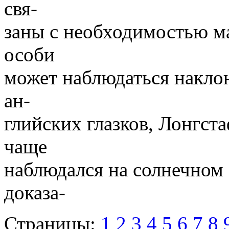
свя-
заны с необходимостью ма
особи
может наблюдаться наклон
ан-
глийских глазков, Лонгст
чаще
наблюдался на солнечном 
доказа-
Страницы:
1
2
3
4
5
6
7
8