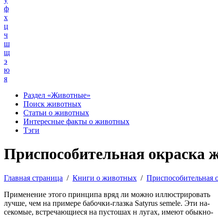
ф
х
ц
ч
ш
щ
э
ю
я
Раздел «Животные»
Поиск животных
Статьи о животных
Интересные факты о животных
Тэги
Приспособительная окраска 
Главная страница
/
Книги о животных
/
Приспособительная 
Применение этого принципа вряд ли можно иллюстрировать
лучше, чем на примере бабочки-глазка Satyrus semele. Эти на-
секомые, встречающиеся на пустошах н лугах, имеют обыкно-