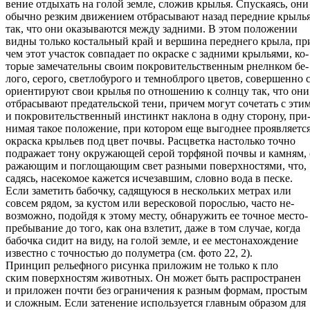
вение отдыхать на голой земле, сложив крылья. Спускаясь, они
обычно резким движением отбрасывают назад передние крыль
так, что они оказываются между задними. В этом положении
видны только костальный край и вершина переднего крыла, пр
чем этот участок совпадает по окраске с задними крыльями, ко-
торые замечательны своим покровительственным рнелнком бе-
лого, серого, светлобурого и темноблрого цветов, совершенно
ориентируют свои крылья по отношению к солнцу так, что они
отбрасывают предательской тени, причем могут сочетать с эти
и покровительственный инстинкт наклона в одну сторону, при
нимая такое положение, при котором еще выгоднее проявляетс
окраска крыльев под цвет почвы. Расцветка настолько точно
подражает тону окружающей серой торфяной почвы и камням, 
ражающим и поглощающим свет разными поверхностями, что,
садясь, насекомое кажется исчезавшим, словно вода в песке.
Если заметить бабочку, садящуюся в нескольких метрах или
совсем рядом, за кустом или вересковой порослью, часто не-
возможно, подойдя к этому месту, обнаружить ее точное место-
пребывание до того, как она взлетит, даже в том случае, когда
бабочка сидит на виду, на голой земле, и ее местонахождение
известно с точностью до полуметра (см. фото 22, 2).
Принцип рельефного рисунка приложим не только к пло
ским поверхностям животных. Он может быть распространен
и приложен почти без ограничения к разным формам, простым
и сложным. Если затенение используется главным образом для