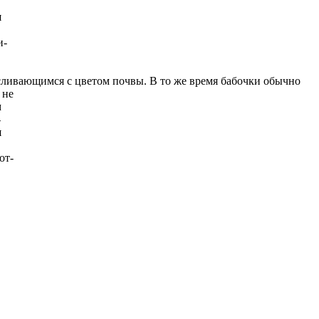
я
и-
 сливающимся с цветом почвы. В то же время бабочки обычно
 не
м
-
я
от-