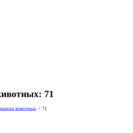
животных: 71
окраска животных
/
71