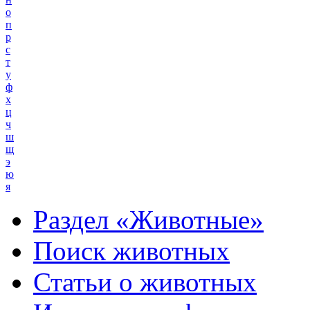
о
п
р
с
т
у
ф
х
ц
ч
ш
щ
э
ю
я
Раздел «Животные»
Поиск животных
Статьи о животных