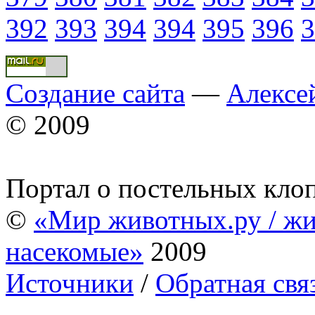
392
393
394
394
395
396
3
Создание сайта
—
Алексе
© 2009
Портал о постельных кло
©
«Мир животных.ру / жи
насекомые»
2009
Источники
/
Обратная свя