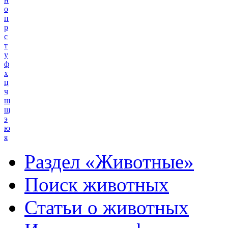
о
п
р
с
т
у
ф
х
ц
ч
ш
щ
э
ю
я
Раздел «Животные»
Поиск животных
Статьи о животных