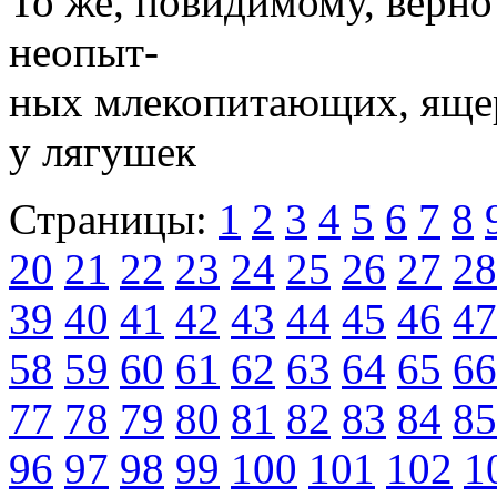
То же, повидимому, верн
неопыт-
ных млекопитающих, ящер
у лягушек
Страницы:
1
2
3
4
5
6
7
8
20
21
22
23
24
25
26
27
28
39
40
41
42
43
44
45
46
47
58
59
60
61
62
63
64
65
66
77
78
79
80
81
82
83
84
85
96
97
98
99
100
101
102
1