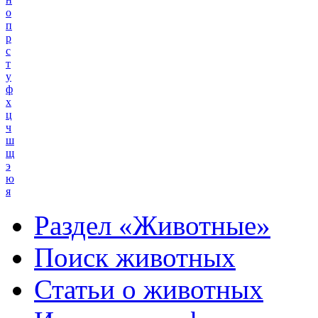
о
п
р
с
т
у
ф
х
ц
ч
ш
щ
э
ю
я
Раздел «Животные»
Поиск животных
Статьи о животных