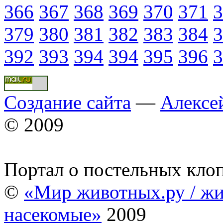
366
367
368
369
370
371
3
379
380
381
382
383
384
3
392
393
394
394
395
396
3
Создание сайта
—
Алексе
© 2009
Портал о постельных кло
©
«Мир животных.ру / жи
насекомые»
2009