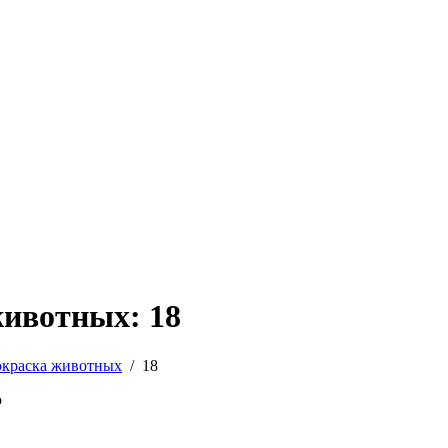
животных: 18
окраска животных
/
18
ю