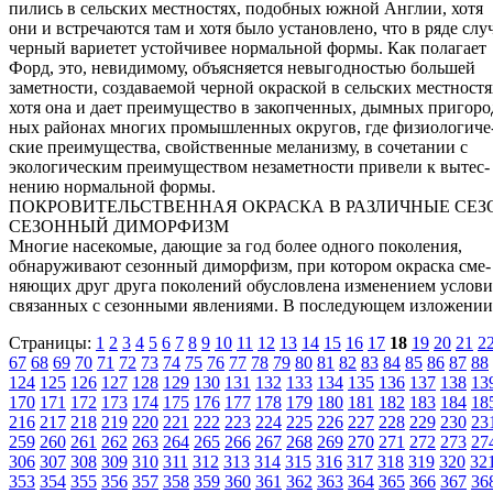
пились в сельских местностях, подобных южной Англии, хотя
они и встречаются там и хотя было установлено, что в ряде слу
черный вариетет устойчивее нормальной формы. Как полагает
Форд, это, невидимому, объясняется невыгодностью большей
заметности, создаваемой черной окраской в сельских местностя
хотя она и дает преимущество в закопченных, дымных пригоро
ных районах многих промышленных округов, где физиологиче
ские преимущества, свойственные меланизму, в сочетании с
экологическим преимуществом незаметности привели к вытес-
нению нормальной формы.
ПОКРОВИТЕЛЬСТВЕННАЯ ОКРАСКА В РАЗЛИЧНЫЕ СЕЗ
СЕЗОННЫЙ ДИМОРФИЗМ
Многие насекомые, дающие за год более одного поколения,
обнаруживают сезонный диморфизм, при котором окраска сме-
няющих друг друга поколений обусловлена изменением услови
связанных с сезонными явлениями. В последующем изложении
Страницы:
1
2
3
4
5
6
7
8
9
10
11
12
13
14
15
16
17
18
19
20
21
2
67
68
69
70
71
72
73
74
75
76
77
78
79
80
81
82
83
84
85
86
87
88
124
125
126
127
128
129
130
131
132
133
134
135
136
137
138
13
170
171
172
173
174
175
176
177
178
179
180
181
182
183
184
18
216
217
218
219
220
221
222
223
224
225
226
227
228
229
230
23
259
260
261
262
263
264
265
266
267
268
269
270
271
272
273
27
306
307
308
309
310
311
312
313
314
315
316
317
318
319
320
32
353
354
355
356
357
358
359
360
361
362
363
364
365
366
367
36