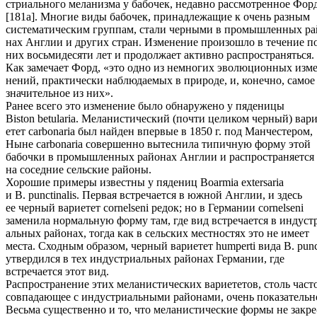
стриального меланизма у бабочек, недавно рассмотренное Фор
[181а]. Многие виды бабочек, принадлежащие к очень разным
систематическим группам, стали черными в промышленных ра
нах Англии и других стран. Изменение произошло в течение п
них восьмидесяти лет и продолжает активно распространяться.
Как замечает Форд, «это одно из немногих эволюционных изме
нений, практически наблюдаемых в природе, и, конечно, самое
значительное из них».
Ранее всего это изменение было обнаружено у пяденицы
Biston betularia. Меланистический (почти целиком черный) вари
етет carbonaria был найден впервые в 1850 г. под Манчестером,
Ныне carbonaria совершенно вытеснила типичную форму этой
бабочки в промышленных районах Англии и распространяется
на соседние сельские районы.
Хорошие примеры известны у пядениц Boarmia extersaria
и В. punctinalis. Первая встречается в южной Англии, и здесь
ее черный вариетет cornelseni редок; но в Германии cornelseni
заменила нормальную форму там, где вид встречается в индустр
альных районах, тогда как в сельских местностях это не имеет
места. Сходным образом, черный вариетет humperti вида В. punct
утвердился в тех индустриальных районах Германии, где
встречается этот вид.
Распространение этих меланистических вариететов, столь част
совпадающее с индустриальными районами, очень показательн
Весьма существенно и то, что меланистические формы не закре