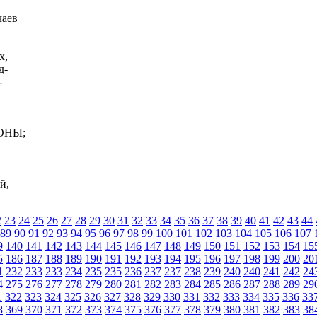
чаев
х,
д-
-
ОНЫ;
й,
2
23
24
25
26
27
28
29
30
31
32
33
34
35
36
37
38
39
40
41
42
43
44
89
90
91
92
93
94
95
96
97
98
99
100
101
102
103
104
105
106
107
9
140
141
142
143
144
145
146
147
148
149
150
151
152
153
154
15
5
186
187
188
189
190
191
192
193
194
195
196
197
198
199
200
20
1
232
233
233
234
235
235
236
237
237
238
239
240
240
241
242
24
4
275
276
277
278
279
280
281
282
283
284
285
286
287
288
289
29
1
322
323
324
325
326
327
328
329
330
331
332
333
334
335
336
33
8
369
370
371
372
373
374
375
376
377
378
379
380
381
382
383
38