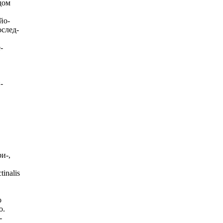
дом
йо-
ослед-
-
-
и-,
inalis
о
о.
-