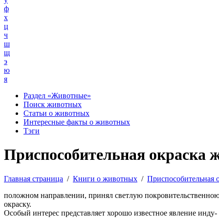
ф
х
ц
ч
ш
щ
э
ю
я
Раздел «Животные»
Поиск животных
Статьи о животных
Интересные факты о животных
Тэги
Приспособительная окраска 
Главная страница
/
Книги о животных
/
Приспособительная 
положном направлении, принял светлую покровительственно
окраску.
Особый интерес представляет хорошо известное явление инду-