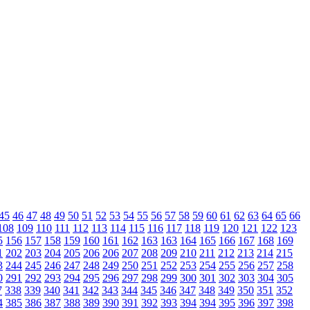
45
46
47
48
49
50
51
52
53
54
55
56
57
58
59
60
61
62
63
64
65
66
108
109
110
111
112
113
114
115
116
117
118
119
120
121
122
123
5
156
157
158
159
160
161
162
163
163
164
165
166
167
168
169
1
202
203
204
205
206
206
207
208
209
210
211
212
213
214
215
3
244
245
246
247
248
249
250
251
252
253
254
255
256
257
258
0
291
292
293
294
295
296
297
298
299
300
301
302
303
304
305
7
338
339
340
341
342
343
344
345
346
347
348
349
350
351
352
4
385
386
387
388
389
390
391
392
393
394
394
395
396
397
398