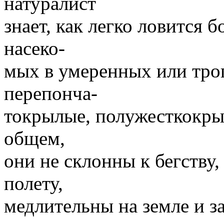
натуралист
знает, как легко ловится
насеко-
мых в умеренных или троп
перепонча-
токрылые, полужесткокр
общем,
они не склонны к бегству
полету,
медлительны на земле и з