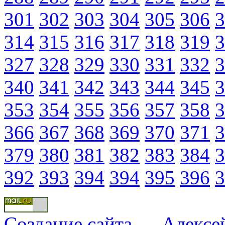
301
302
303
304
305
306
3
314
315
316
317
318
319
3
327
328
329
330
331
332
3
340
341
342
343
344
345
3
353
354
355
356
357
358
3
366
367
368
369
370
371
3
379
380
381
382
383
384
3
392
393
394
394
395
396
3
Создание сайта
—
Алексе