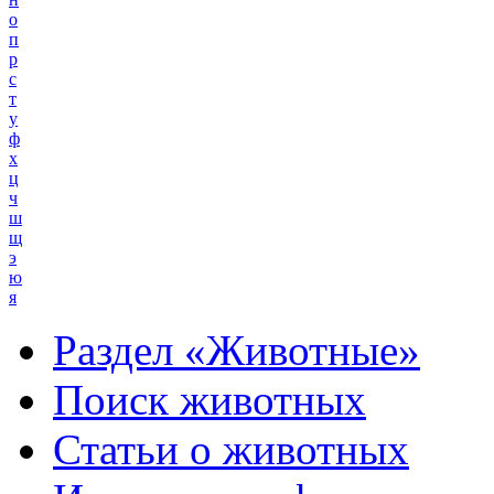
о
п
р
с
т
у
ф
х
ц
ч
ш
щ
э
ю
я
Раздел «Животные»
Поиск животных
Статьи о животных