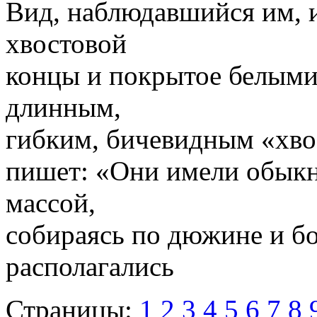
Вид, наблюдавшийся им, 
хвостовой
концы и покрытое белыми
длинным,
гибким, бичевидным «хво
пишет: «Они имели обыкн
массой,
собираясь по дюжине и бо
располагались
Страницы:
1
2
3
4
5
6
7
8