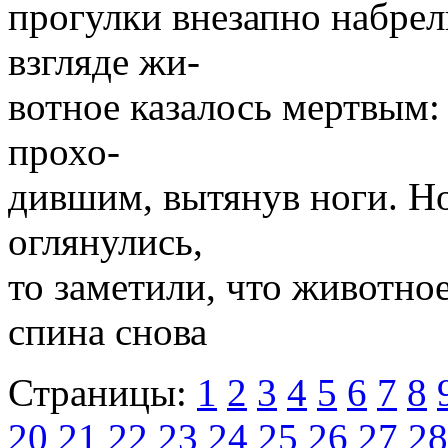
прогулки внезапно набрел
взгляде жи-
вотное казалось мертвым:
прохо-
дившим, вытянув ноги. Но
оглянулись,
то заметили, что животное
спина снова
Страницы:
1
2
3
4
5
6
7
8
20
21
22
23
24
25
26
27
28