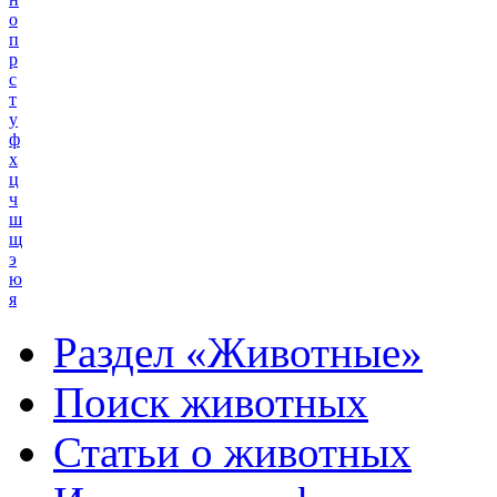
о
п
р
с
т
у
ф
х
ц
ч
ш
щ
э
ю
я
Раздел «Животные»
Поиск животных
Статьи о животных