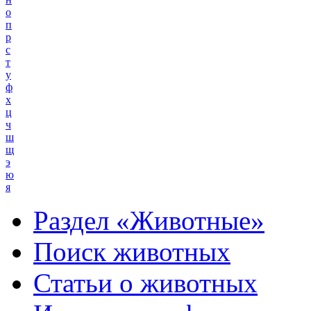
о
п
р
с
т
у
ф
х
ц
ч
ш
щ
э
ю
я
Раздел «Животные»
Поиск животных
Статьи о животных