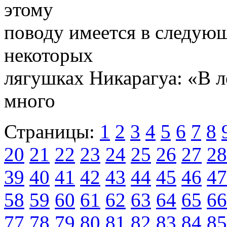
этому
поводу имеется в следующ
некоторых
лягушках Никарагуа: «В 
много
Страницы:
1
2
3
4
5
6
7
8
20
21
22
23
24
25
26
27
28
39
40
41
42
43
44
45
46
47
58
59
60
61
62
63
64
65
66
77
78
79
80
81
82
83
84
85