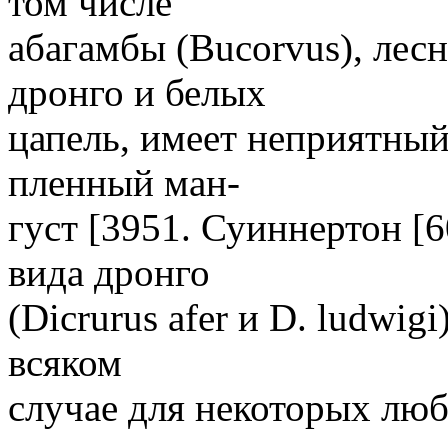
том числе
абагамбы (Bucorvus), лесн
дронго и белых
цапель, имеет неприятный 
пленный ман-
густ [3951. Суиннертон [6
вида дронго
(Dicrurus afer и D. ludwig
всяком
случае для некоторых лю