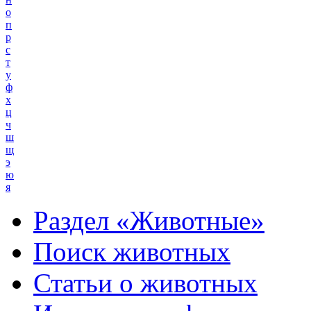
о
п
р
с
т
у
ф
х
ц
ч
ш
щ
э
ю
я
Раздел «Животные»
Поиск животных
Статьи о животных