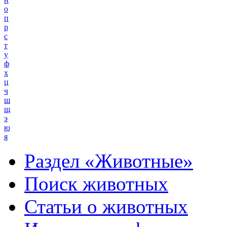
о
п
р
с
т
у
ф
х
ц
ч
ш
щ
э
ю
я
Раздел «Животные»
Поиск животных
Статьи о животных