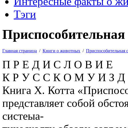
Интересные факты о ж
Тэги
Приспособительная 
Главная страница
/
Книги о животных
/
Приспособительная 
П Р Е Д И С Л О В И Е
К Р У С С К О М У И З 
Книга X. Котта «Приспос
представляет собой обст
систеыа-