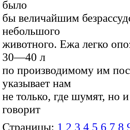
было
бы величайшим безрассуд
небольшого
животного. Ежа легко опо
30—40 л
по производимому им пос
указывает нам
не только, где шумят, но
говорит
Страницы:
1
2
3
4
5
6
7
8