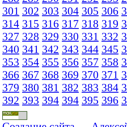
301
302
303
304
305
306
3
314
315
316
317
318
319
3
327
328
329
330
331
332
3
340
341
342
343
344
345
3
353
354
355
356
357
358
3
366
367
368
369
370
371
3
379
380
381
382
383
384
3
392
393
394
394
395
396
3
Создание сайта
—
Алексе