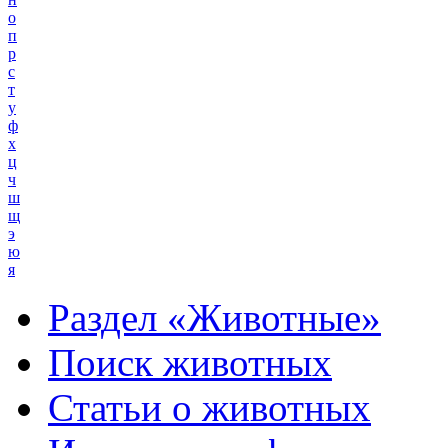
о
п
р
с
т
у
ф
х
ц
ч
ш
щ
э
ю
я
Раздел «Животные»
Поиск животных
Статьи о животных