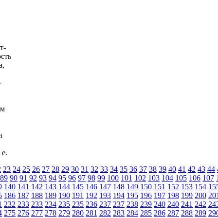
т-
ость
а,
-
им
и
 е.
2
23
24
25
26
27
28
29
30
31
32
33
34
35
36
37
38
39
40
41
42
43
44
89
90
91
92
93
94
95
96
97
98
99
100
101
102
103
104
105
106
107
9
140
141
142
143
144
145
146
147
148
149
150
151
152
153
154
15
5
186
187
188
189
190
191
192
193
194
195
196
197
198
199
200
20
1
232
233
233
234
235
235
236
237
237
238
239
240
240
241
242
24
4
275
276
277
278
279
280
281
282
283
284
285
286
287
288
289
29