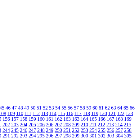
45
46
47
48
49
50
51
52
53
54
55
56
57
58
59
60
61
62
63
64
65
66
108
109
110
111
112
113
114
115
116
117
118
119
120
121
122
123
5
156
157
158
159
160
161
162
163
163
164
165
166
167
168
169
1
202
203
204
205
206
206
207
208
209
210
211
212
213
214
215
3
244
245
246
247
248
249
250
251
252
253
254
255
256
257
258
0
291
292
293
294
295
296
297
298
299
300
301
302
303
304
305