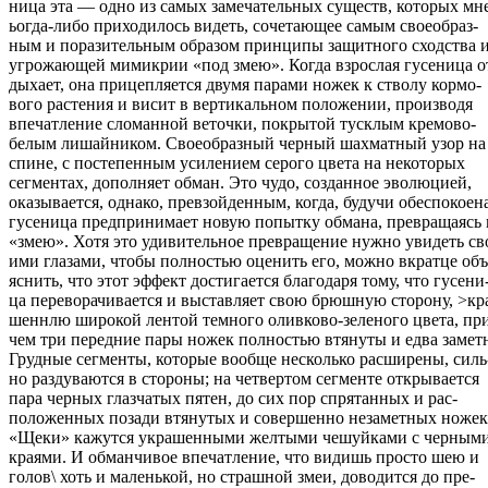
ница эта — одно из самых замечательных существ, которых мн
ьогда-либо приходилось видеть, сочетающее самым своеобраз-
ным и поразительным образом принципы защитного сходства 
угрожающей мимикрии «под змею». Когда взрослая гусеница о
дыхает, она прицепляется двумя парами ножек к стволу кормо-
вого растения и висит в вертикальном положении, производя
впечатление сломанной веточки, покрытой тусклым кремово-
белым лишайником. Своеобразный черный шахматный узор на
спине, с постепенным усилением серого цвета на некоторых
сегментах, дополняет обман. Это чудо, созданное эволюцией,
оказывается, однако, превзойденным, когда, будучи обеспокоена
гусеница предпринимает новую попытку обмана, превращаясь 
«змею». Хотя это удивительное превращение нужно увидеть св
ими глазами, чтобы полностью оценить его, можно вкратце объ
яснить, что этот эффект достигается благодаря тому, что гусени
ца переворачивается и выставляет свою брюшную сторону, >кр
шеннлю широкой лентой темного оливково-зеленого цвета, пр
чем три передние пары ножек полностью втянуты и едва замет
Грудные сегменты, которые вообще несколько расширены, силь
но раздуваются в стороны; на четвертом сегменте открывается
пара черных глазчатых пятен, до сих пор спрятанных и рас-
положенных позади втянутых и совершенно незаметных ножек
«Щеки» кажутся украшенными желтыми чешуйками с черным
краями. И обманчивое впечатление, что видишь просто шею и
голов\ хоть и маленькой, но страшной змеи, доводится до пре-