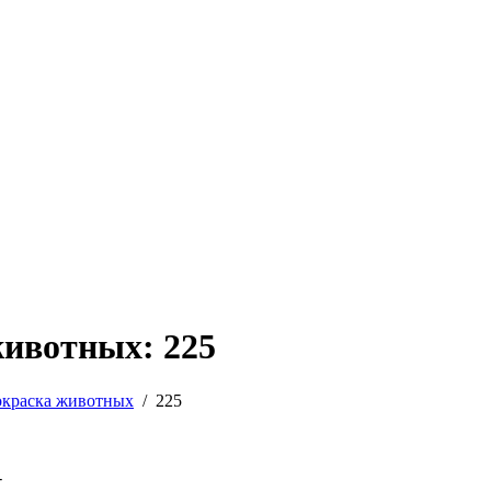
животных: 225
окраска животных
/
225
-