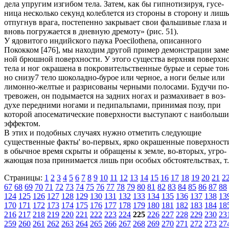
дела упругим изгибом тела. Затем, как бы гипнотизируя, гусе-
ница несколько секунд колеблется из стороны в сторону и лишь
отпугнув врага, постепенно закрывает свои фальшивые глаза и
вновь погружается в дневную дремоту» (рис. 51).
У ядовитого индийского паука Poecilothena, описанного
Пококком [476], мы находим другой пример демонстрации заме
ной брюшной поверхности. У этого существа верхняя поверхн
тела и ног окрашена в покровительственные бурые и серые тон
но снизу7 тело шоколадно-бурое или черное, а ноги белые или
лимонно-желтые и разрисованы черными полосами. Будучи по
тревожен, он подымается на задних ногах и размахивает в воз-
духе передними ногами и педипальпами, принимая позу, при
которой апосематические поверхности выступают с наибольш
эффектом.
В этих и подобных случаях нужно отметить следующие
существенные факты' во-первых, ярко окрашенные поверхност
в обычное время скрыты и обращены к земле, во-вторых, угро-
жающая поза принимается лишь при особых обстоятельствах, т.
Страницы:
1
2
3
4
5
6
7
8
9
10
11
12
13
14
15
16
17
18
19
20
21
2
67
68
69
70
71
72
73
74
75
76
77
78
79
80
81
82
83
84
85
86
87
88
124
125
126
127
128
129
130
131
132
133
134
135
136
137
138
13
170
171
172
173
174
175
176
177
178
179
180
181
182
183
184
18
216
217
218
219
220
221
222
223
224
225
226
227
228
229
230
23
259
260
261
262
263
264
265
266
267
268
269
270
271
272
273
27