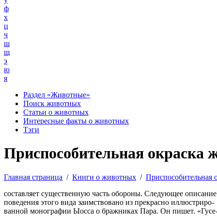
ф
х
ц
ч
ш
щ
э
ю
я
Раздел «Животные»
Поиск животных
Статьи о животных
Интересные факты о животных
Тэги
Приспособительная окраска 
Главная страница
/
Книги о животных
/
Приспособительная 
составляет существенную часть обороны. Следующее описание
поведения этого вида заимствовано из прекрасно иллюстриро-
ванной монографии Ыосса о бражниках Пара. Он пишет. «Гусе