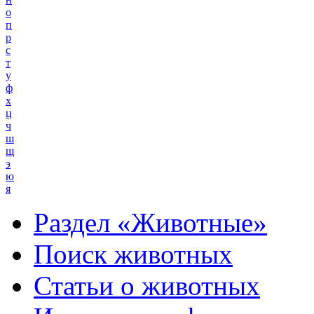
о
п
р
с
т
у
ф
х
ц
ч
ш
щ
э
ю
я
Раздел «Животные»
Поиск животных
Статьи о животных