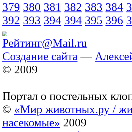
379
380
381
382
383
384
3
392
393
394
394
395
396
3
Создание сайта
—
Алексе
© 2009
Портал о постельных кло
©
«Мир животных.ру / жи
насекомые»
2009