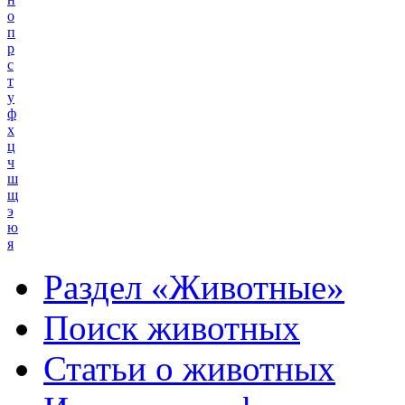
о
п
р
с
т
у
ф
х
ц
ч
ш
щ
э
ю
я
Раздел «Животные»
Поиск животных
Статьи о животных