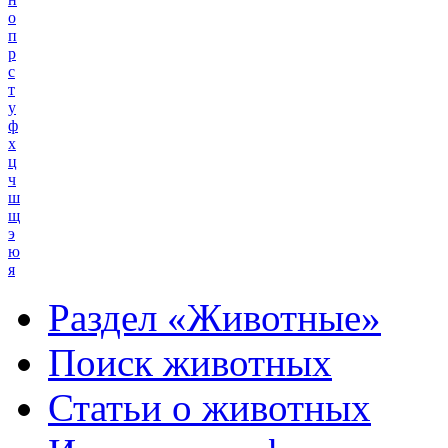
о
п
р
с
т
у
ф
х
ц
ч
ш
щ
э
ю
я
Раздел «Животные»
Поиск животных
Статьи о животных