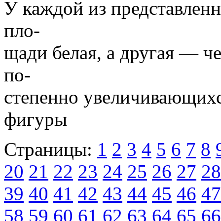
У каждой из представлен
пло-
щади белая, а другая — че
по-
степенно увеличивающихс
фигуры
Страницы:
1
2
3
4
5
6
7
8
20
21
22
23
24
25
26
27
28
39
40
41
42
43
44
45
46
47
58
59
60
61
62
63
64
65
66