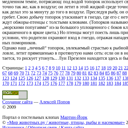
медленном темпе, потрясающ: под водой топорок использует с
точно так же, как в воздухе; он летит в этой жидкой среде точно
как делал это за минуту до того в воздухе. Преследуя рыбу, он 
гребет. Свою добычу топорок утаскивает в гнездо, где его с не
ждут обжоры-птенцы с толстыми клювами. (Топорков называю
„морскими попугаями“ из-за большого уплощенного с боков кл
окрашенного в яркие цвета.) Но птенцы могут поесть лишь при
условии, что родители охраняют вход в гнездо, отражая напад
ных поморников.
Однако наш „личный“ топорок, увлекаемый страстью к рыбно
ловле, летит прямешенько в протянутую нами сеть: если он в не
тается, то рискует утонуть... Луи Презелен находится здесь и б
Страницы:
1
2
3
4
5
6
7
8
9
10
11
12
13
14
15
16
17
18
19
20
21
2
67
68
69
70
71
72
73
74
75
76
77
78
79
80
81
82
83
84
85
86
87
88
123
124
125
126
127
128
129
130
131
132
133
134
135
136
137
13
170
171
172
173
174
175
176
177
178
179
180
181
182
183
184
18
Создание сайта
—
Алексей Попов
© 2009
Портал о постельных клопах
Мартин-Йорк
©
«Мир животных.ру / животные, птицы, рыбы и насекомые»
2
Источники
/
Обратная связь
/
Карта сайта