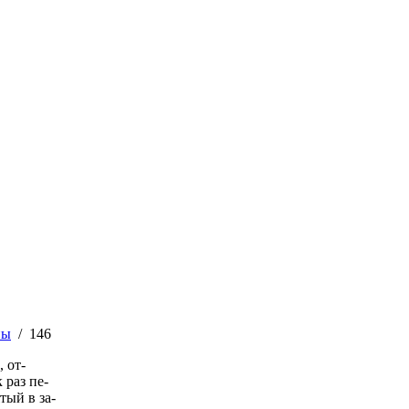
ны
/
146
 от-
 раз пе-
тый в за-