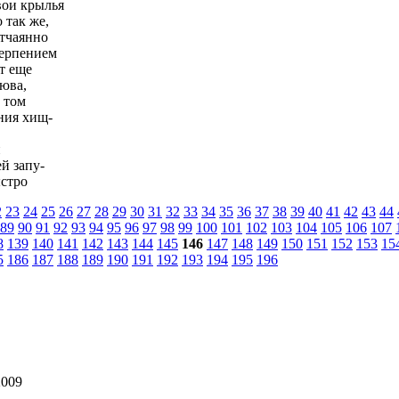
вои крылья
 так же,
отчаянно
терпением
т еще
юва,
 том
ения хищ-
й
й запу-
ыстро
2
23
24
25
26
27
28
29
30
31
32
33
34
35
36
37
38
39
40
41
42
43
44
89
90
91
92
93
94
95
96
97
98
99
100
101
102
103
104
105
106
107
8
139
140
141
142
143
144
145
146
147
148
149
150
151
152
153
15
5
186
187
188
189
190
191
192
193
194
195
196
009