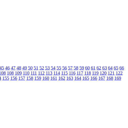
45
46
47
48
49
50
51
52
53
54
55
56
57
58
59
60
61
62
63
64
65
66
108
108
109
110
111
112
113
114
115
116
117
118
119
120
121
122
4
155
156
157
158
159
160
161
162
163
164
165
166
167
168
169