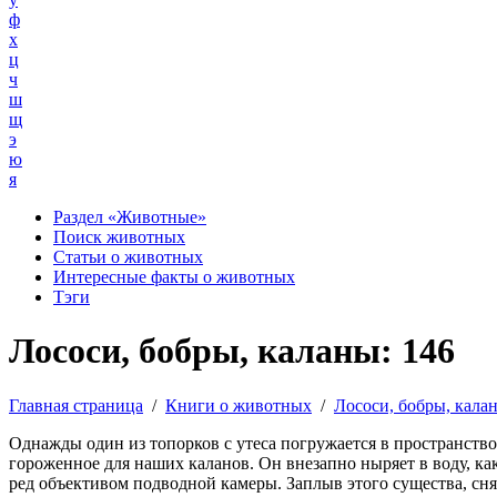
ф
х
ц
ч
ш
щ
э
ю
я
Раздел «Животные»
Поиск животных
Статьи о животных
Интересные факты о животных
Тэги
Лососи, бобры, каланы: 146
Главная страница
/
Книги о животных
/
Лососи, бобры, кала
Однажды один из топорков с утеса погружается в пространство,
гороженное для наших каланов. Он внезапно ныряет в воду, как
ред объективом подводной камеры. Заплыв этого существа, сня