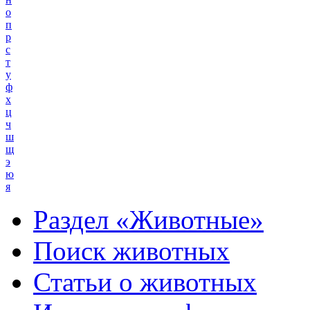
о
п
р
с
т
у
ф
х
ц
ч
ш
щ
э
ю
я
Раздел «Животные»
Поиск животных
Статьи о животных