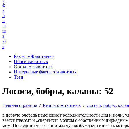
ф
х
ц
ч
ш
щ
э
ю
я
Раздел «Животные»
Поиск животных
Статьи о животных
Интересные факты о животных
Тэги
Лососи, бобры, каланы: 52
Главная страница
/
Книги о животных
/
Лососи, бобры, кала
в первую очередь изменение продолжительности дня и ночи, у
вается глазом* и „сверяется“ мозгом с собственным циркадным
мом. Последний через гипоталамус возбуждает гипофиз, котор