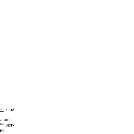
ны
/
52
лавли-
** рит-
ый