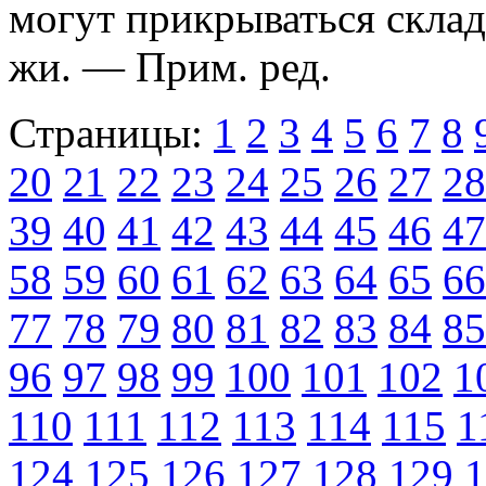
могут прикрываться склад
жи. — Прим. ред.
Страницы:
1
2
3
4
5
6
7
8
20
21
22
23
24
25
26
27
28
39
40
41
42
43
44
45
46
47
58
59
60
61
62
63
64
65
66
77
78
79
80
81
82
83
84
85
96
97
98
99
100
101
102
1
110
111
112
113
114
115
1
124
125
126
127
128
129
1