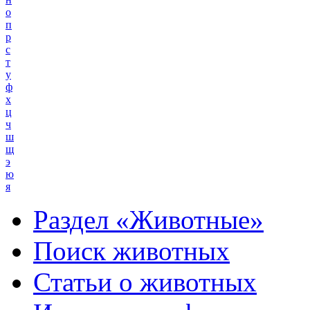
о
п
р
с
т
у
ф
х
ц
ч
ш
щ
э
ю
я
Раздел «Животные»
Поиск животных
Статьи о животных