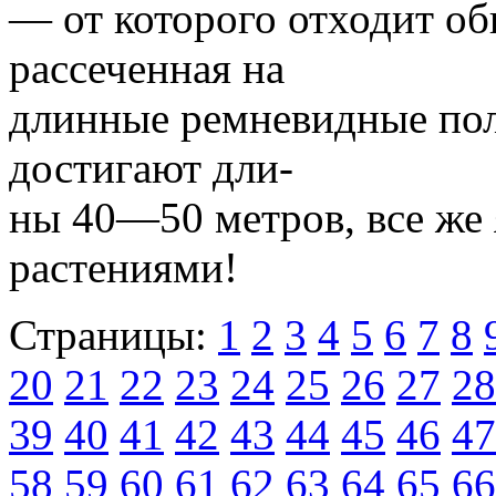
— от которого отходит об
рассеченная на
длинные ремневидные поло
достигают дли-
ны 40—50 метров, все же
растениями!
Страницы:
1
2
3
4
5
6
7
8
20
21
22
23
24
25
26
27
28
39
40
41
42
43
44
45
46
47
58
59
60
61
62
63
64
65
66