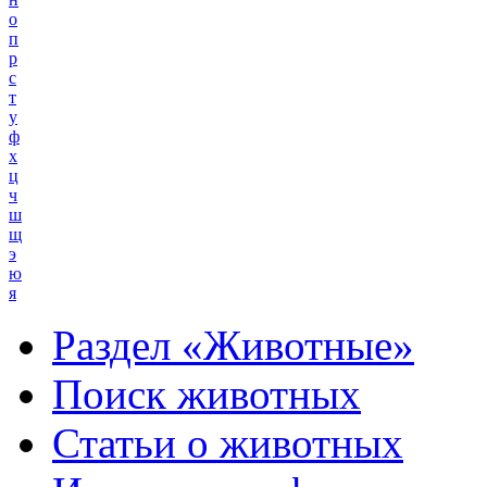
о
п
р
с
т
у
ф
х
ц
ч
ш
щ
э
ю
я
Раздел «Животные»
Поиск животных
Статьи о животных